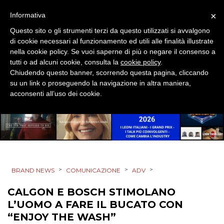
×
Informativa
SPONSOR
Questo sito o gli strumenti terzi da questo utilizzati si avvalgono
di cookie necessari al funzionamento ed utili alle finalità illustrate
DESIGN
nella cookie policy. Se vuoi saperne di più o negare il consenso a
tutti o ad alcuni cookie, consulta la
cookie policy
.
EVENTI
Chiudendo questo banner, scorrendo questa pagina, cliccando
su un link o proseguendo la navigazione in altra maniera,
MOBILE
acconsenti all’uso dei cookie.
PROMOZIONI
PRODOTTI
>
>
>
BRAND NEWS
COMUNICAZIONE
ADV
PUNTI VENDITA
CALGON E BOSCH STIMOLANO
L’UOMO A FARE IL BUCATO CON
CSR
“ENJOY THE WASH”