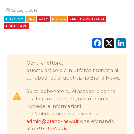
STRATEGIE
02 Luglio 2014
PREMIUM
ADV
CASA
DIGITAL
ELETTRODOMESTICI
HOME CARE
CINEMA
Faceb
X
L
DIGITALE
EDITORIA
Gentile lettore,
questo articolo è in un'area riservata ai
ESTERNA
soli abbonati al quotidiano Brand News.
RADIO / AUDIO
Se sei abbonato puoi accedere con la
tua login e password, oppure puoi
TV
richiedere informazioni
sull'abbonamento scrivendo ad
admin@brand-news.it
o telefonando
allo
393 9367226