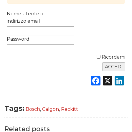
Nome utente o
DATI
indirizzo email
RICERCHE
Password
PREVISIONI/SCENARI
NORMATIVE
Ricordami
TREND
Faceb
X
L
CASE HISTORY
OPINIONI
Tags:
Bosch
,
Calgon
,
Reckitt
Related posts