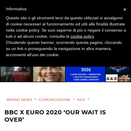
SPONSOR
×
Informativa
Questo sito o gli strumenti terzi da questo utilizzati si avvalgono
DESIGN
di cookie necessari al funzionamento ed utili alle finalità illustrate
nella cookie policy. Se vuoi saperne di più o negare il consenso a
EVENTI
tutti o ad alcuni cookie, consulta la
cookie policy
.
Chiudendo questo banner, scorrendo questa pagina, cliccando
MOBILE
su un link o proseguendo la navigazione in altra maniera,
acconsenti all’uso dei cookie.
PROMOZIONI
PRODOTTI
>
>
>
BRAND NEWS
COMUNICAZIONE
ADV
PUNTI VENDITA
BBC X EURO 2020 ‘OUR WAIT IS
CSR
OVER’