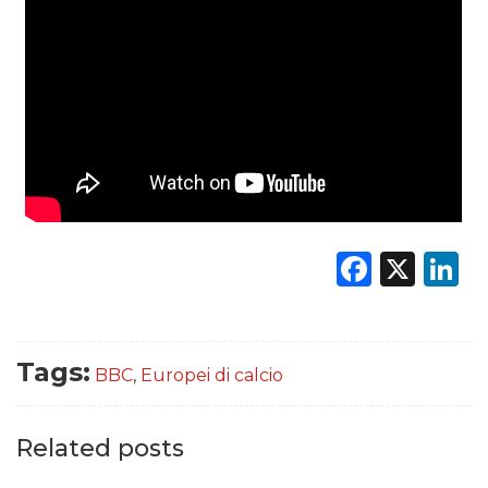
DATI
RICERCHE
PREVISIONI/SCENARI
NORMATIVE
TREND
Faceb
X
L
CASE HISTORY
OPINIONI
Tags:
BBC
,
Europei di calcio
Related posts