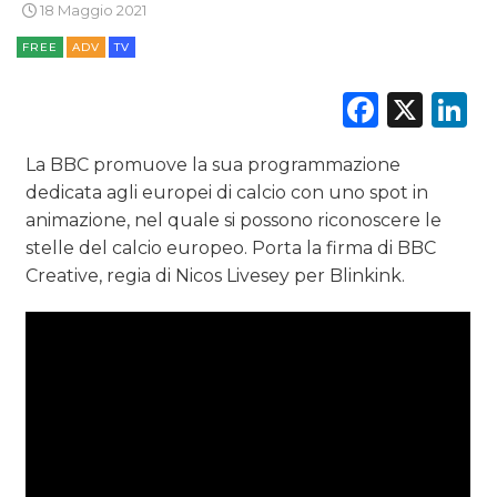
STRATEGIE
18 Maggio 2021
FREE
ADV
TV
Faceb
X
L
CINEMA
DIGITALE
La BBC promuove la sua programmazione
dedicata agli europei di calcio con uno spot in
EDITORIA
animazione, nel quale si possono riconoscere le
stelle del calcio europeo. Porta la firma di BBC
ESTERNA
Creative, regia di Nicos Livesey per Blinkink.
RADIO / AUDIO
TV