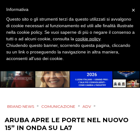
DIRECT
×
Informativa
SPONSOR
Questo sito o gli strumenti terzi da questo utilizzati si avvalgono
di cookie necessari al funzionamento ed utili alle finalità illustrate
nella cookie policy. Se vuoi saperne di più o negare il consenso a
DESIGN
tutti o ad alcuni cookie, consulta la
cookie policy
.
Chiudendo questo banner, scorrendo questa pagina, cliccando
EVENTI
su un link o proseguendo la navigazione in altra maniera,
acconsenti all’uso dei cookie.
MOBILE
PROMOZIONI
>
>
>
BRAND NEWS
COMUNICAZIONE
ADV
PRODOTTI
ARUBA APRE LE PORTE NEL NUOVO
PUNTI VENDITA
15” IN ONDA SU LA7
CSR