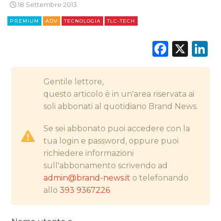
18 Settembre 2013
STRATEGIE
PREMIUM
ADV
TECNOLOGIA
TLC-TECH
Faceb
X
L
CINEMA
Gentile lettore,
DIGITALE
questo articolo è in un'area riservata ai
soli abbonati al quotidiano Brand News.
EDITORIA
Se sei abbonato puoi accedere con la
ESTERNA
tua login e password, oppure puoi
richiedere informazioni
RADIO / AUDIO
sull'abbonamento scrivendo ad
admin@brand-news.it
o telefonando
TV
allo
393 9367226