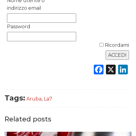
Nome utente o
indirizzo email
DATI
Password
RICERCHE
Ricordami
PREVISIONI/SCENARI
NORMATIVE
Faceb
X
L
TREND
CASE HISTORY
Tags:
Aruba
,
La7
OPINIONI
Related posts