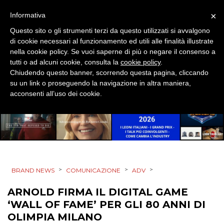
×
Informativa
PRODOTTI
Questo sito o gli strumenti terzi da questo utilizzati si avvalgono
di cookie necessari al funzionamento ed utili alle finalità illustrate
PUNTI VENDITA
nella cookie policy. Se vuoi saperne di più o negare il consenso a
tutti o ad alcuni cookie, consulta la
cookie policy
.
CSR
Chiudendo questo banner, scorrendo questa pagina, cliccando
su un link o proseguendo la navigazione in altra maniera,
STRATEGIE
acconsenti all’uso dei cookie.
CINEMA
DIGITALE
>
>
>
BRAND NEWS
COMUNICAZIONE
ADV
EDITORIA
ARNOLD FIRMA IL DIGITAL GAME
‘WALL OF FAME’ PER GLI 80 ANNI DI
ESTERNA
OLIMPIA MILANO