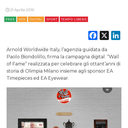
RADIO / AUDIO
21 Aprile 2016
TV
FREE
ADV
DIGITAL
SPORT
TEMPO LIBERO
Faceb
X
L
Arnold Worldwide Italy, l’agenzia guidata da
Paolo Biondolillo, firma la campagna digital “Wall
DATI
of Fame” realizzata per celebrare gli ottant’anni di
storia di Olimpia Milano insieme agli sponsor EA
RICERCHE
Timepieces ed EA Eyewear.
PREVISIONI/SCENARI
NORMATIVE
TREND