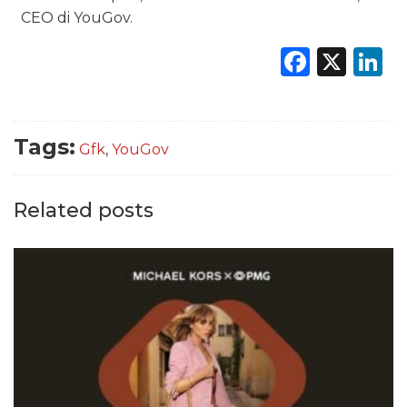
CEO di YouGov.
Faceb
X
L
Tags:
Gfk
,
YouGov
Related posts