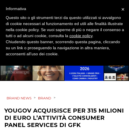
×
Informativa
STRATEGIE
Questo sito o gli strumenti terzi da questo utilizzati si avvalgono
di cookie necessari al funzionamento ed utili alle finalità illustrate
nella cookie policy. Se vuoi saperne di più o negare il consenso a
tutti o ad alcuni cookie, consulta la
cookie policy
.
CINEMA
Chiudendo questo banner, scorrendo questa pagina, cliccando
su un link o proseguendo la navigazione in altra maniera,
DIGITALE
acconsenti all’uso dei cookie.
EDITORIA
ESTERNA
RADIO / AUDIO
>
>
BRAND NEWS
BRAND
TV
YOUGOV ACQUISISCE PER 315 MILIONI
DI EURO L’ATTIVITÀ CONSUMER
PANEL SERVICES DI GFK