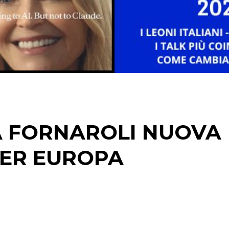
STRATEGIE
CINEMA
DIGITALE
EDITORIA
A FORNAROLI NUOVA
ESTERNA
ER EUROPA
RADIO / AUDIO
TV