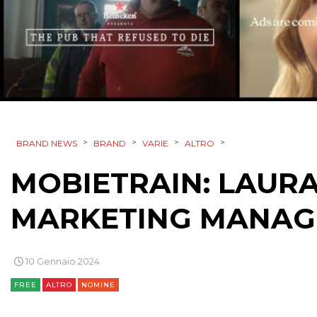
>
>
>
>
BRAND NEWS
BRAND
VARIE
ALTRO
MOBIETRAIN: LAUR
MARKETING MANAG
10 Gennaio 2024
FREE
ALTRO
NOMINE