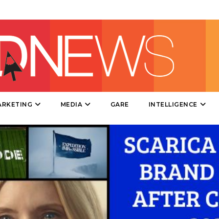
DIRECT
SPONSOR
DESIGN
EVENTI
MOBILE
ARKETING
MEDIA
GARE
INTELLIGENCE
PROMOZIONI
PRODOTTI
PUNTI VENDITA
CSR