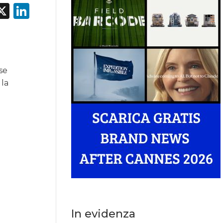
acebook
X
LinkedIn
rse
 la
In evidenza