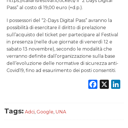
https://italiansfestival.it/tickets/ il “2 Days Digital
Pass” al costo di 19,00 euro (+d.p.).
I possessori del “2-Days Digital Pass” avranno la
possibilità di esercitare il diritto di prelazione
sull’acquisto del ticket per partecipare al Festival
in presenza (nelle due giornate di venerdì 12 e
sabato 13 novembre), secondo le modalità che
verranno definite dall’organizzazione sulla base
dell’evoluzione delle normative di sicurezza anti-
Covid19, fino ad esaurimento dei posti consentiti.
Faceb
X
L
Tags:
Adci
,
Google
,
UNA