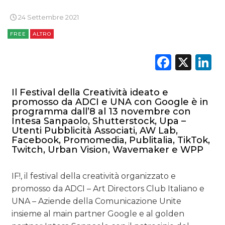
24 Settembre 2021
FREE
ALTRO
Faceb
X
L
Il Festival della Creatività ideato e
promosso da ADCI e UNA con Google è in
programma dall’8 al 13 novembre con
Intesa Sanpaolo, Shutterstock, Upa –
Utenti Pubblicità Associati, AW Lab,
Facebook, Promomedia, Publitalia, TikTok,
Twitch, Urban Vision, Wavemaker e WPP
IF!, il festival della creatività organizzato e
promosso da ADCI – Art Directors Club Italiano e
UNA – Aziende della Comunicazione Unite
insieme al main partner Google e al golden