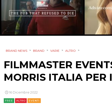
>
>
>
>
BRAND NEWS
BRAND
VARIE
ALTRO
FILMMASTER EVENTS
MORRIS ITALIA PER 
16 Dicembre 2022
FREE
ALTRO
EVENTI