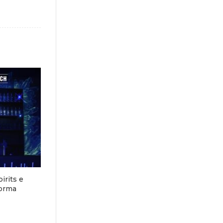
irits e
forma