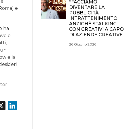
le
“FACCIAMO
DIVENTARE LA
e Roma) e
PUBBLICITÀ
INTRATTENIMENTO,
ANZICHÉ STALKING.
to ha
CON CREATIVI A CAPO
DI AZIENDE CREATIVE
ove e
ti,
26 Giugno 2026
 un
ow e la
desideri
ster
acebook
X
LinkedIn