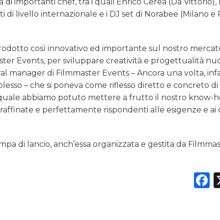
 di importanti chef, tra i quali Enrico Cerea (Da Vittorio), 
ti di livello internazionale e i DJ set di Norabee (Milano 
n prodotto così innovativo ed importante sul nostro merca
r Events, per sviluppare creatività e progettualità nu
ral manager di Filmmaster Events – Ancora una volta, infat
sso – che si poneva come riflesso diretto e concreto di
 il quale abbiamo potuto mettere a frutto il nostro know-h
raffinate e perfettamente rispondenti alle esigenze e ai 
mpa di lancio, anch’essa organizzata e gestita da Filmma
F