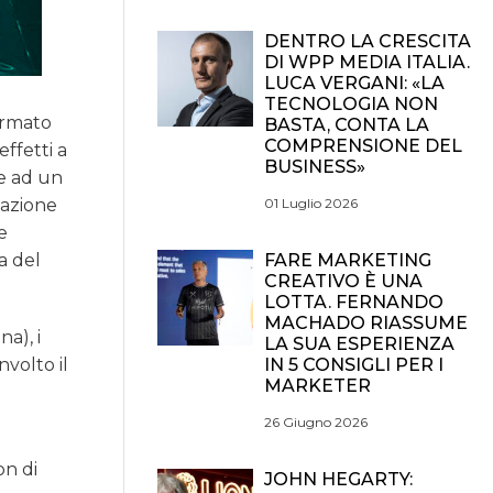
DENTRO LA CRESCITA
DI WPP MEDIA ITALIA.
LUCA VERGANI: «LA
TECNOLOGIA NON
ormato
BASTA, CONTA LA
COMPRENSIONE DEL
effetti a
BUSINESS»
ie ad un
01 Luglio 2026
lazione
e
FARE MARKETING
a del
CREATIVO È UNA
LOTTA. FERNANDO
MACHADO RIASSUME
a), i
LA SUA ESPERIENZA
IN 5 CONSIGLI PER I
nvolto il
MARKETER
26 Giugno 2026
on di
JOHN HEGARTY: