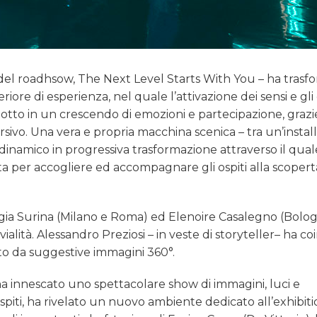
f del roadhsow, The Next Level Starts With You – ha trasf
iore di esperienza, nel quale l’attivazione dei sensi e gli 
dotto in un crescendo di emozioni e partecipazione, graz
ivo. Una vera e propria macchina scenica – tra un’instal
t dinamico in progressiva trasformazione attraverso il qual
pita per accogliere ed accompagnare gli ospiti alla scopert
gia Surina (Milano e Roma) ed Elenoire Casalegno (Bologn
ità. Alessandro Preziosi – in veste di storyteller– ha coi
 da suggestive immagini 360°.
ha innescato uno spettacolare show di immagini, luci e
piti, ha rivelato un nuovo ambiente dedicato all’exhibiti