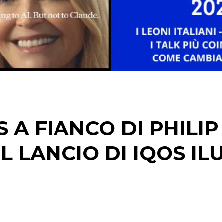
TV
DATI
RICERCHE
 A FIANCO DI PHILIP
PREVISIONI/SCENARI
IL LANCIO DI IQOS I
NORMATIVE
TREND
CASE HISTORY
OPINIONI