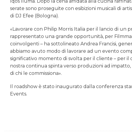
Iqos Iluma. Dopo la cena affidata alla cucina raffinata
serate sono proseguite con esibizioni musicali di artis
di DJ Efee (Bologna).
«Lavorare con Philip Morris Italia per il lancio di u
rappresentato una grande opportunità, per Filmmaste
coinvolgenti – ha sottolineato Andrea Francisi, gene
abbiamo avuto modo di lavorare ad un evento comple
significativo momento di svolta per il cliente – per
nostra continua spinta verso produzioni ad impatto, 
di chi le commissiona».
Il roadshow è stato inaugurato dalla conferenza sta
Events.