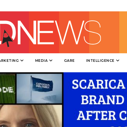
PUNTI VENDITA
CSR
STRATEGIE
CINEMA
ARKETING
MEDIA
GARE
INTELLIGENCE
DIGITALE
EDITORIA
ESTERNA
RADIO / AUDIO