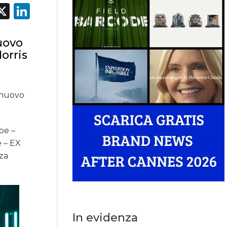
acebook
X
LinkedIn
nuovo
orris
l nuovo
pe –
 – EX
za
In evidenza