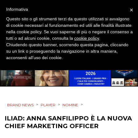
PUNTI VENDITA
×
Informativa
Questo sito o gli strumenti terzi da questo utilizzati si avvalgono
CSR
di cookie necessari al funzionamento ed utili alle finalità illustrate
nella cookie policy. Se vuoi saperne di più o negare il consenso a
STRATEGIE
tutti o ad alcuni cookie, consulta la
cookie policy
.
Chiudendo questo banner, scorrendo questa pagina, cliccando
su un link o proseguendo la navigazione in altra maniera,
acconsenti all’uso dei cookie.
CINEMA
DIGITALE
EDITORIA
>
>
>
BRAND NEWS
PLAYER
NOMINE
ESTERNA
ILIAD: ANNA SANFILIPPO È LA NUOVA
CHIEF MARKETING OFFICER
RADIO / AUDIO