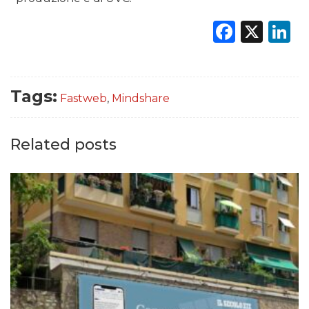
Faceb
X
L
Tags:
Fastweb
,
Mindshare
Related posts