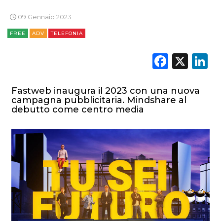
09 Gennaio 2023
FREE
ADV
TELEFONIA
Faceb
X
L
Fastweb inaugura il 2023 con una nuova
campagna pubblicitaria. Mindshare al
debutto come centro media