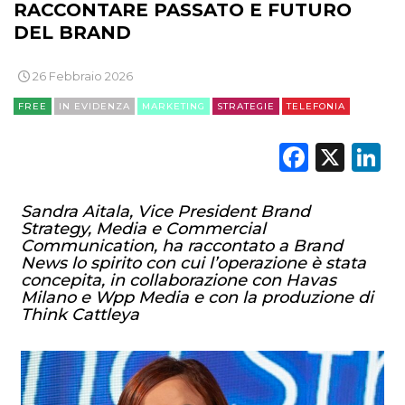
RACCONTARE PASSATO E FUTURO
DEL BRAND
26 Febbraio 2026
FREE
IN EVIDENZA
MARKETING
STRATEGIE
TELEFONIA
Faceb
X
L
Sandra Aitala, Vice President Brand
Strategy, Media e Commercial
Communication, ha raccontato a Brand
News lo spirito con cui l’operazione è stata
concepita, in collaborazione con Havas
Milano e Wpp Media e con la produzione di
Think Cattleya