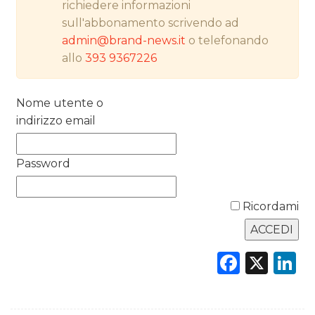
richiedere informazioni
RICERCHE
sull'abbonamento scrivendo ad
admin@brand-news.it
o telefonando
PREVISIONI/SCENARI
allo
393 9367226
NORMATIVE
Nome utente o
TREND
indirizzo email
CASE HISTORY
Password
OPINIONI
Ricordami
Faceb
X
L