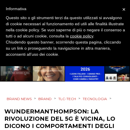
×
Informativa
EVENTI
Questo sito o gli strumenti terzi da questo utilizzati si avvalgono
di cookie necessari al funzionamento ed utili alle finalità illustrate
MOBILE
nella cookie policy. Se vuoi saperne di più o negare il consenso a
tutti o ad alcuni cookie, consulta la
cookie policy
.
PROMOZIONI
Chiudendo questo banner, scorrendo questa pagina, cliccando
su un link o proseguendo la navigazione in altra maniera,
acconsenti all’uso dei cookie.
PRODOTTI
PUNTI VENDITA
CSR
>
>
>
>
BRAND NEWS
BRAND
TLC-TECH
TECNOLOGIA
STRATEGIE
WUNDERMANTHOMPSON: LA
RIVOLUZIONE DEL 5G È VICINA, LO
DICONO I COMPORTAMENTI DEGLI