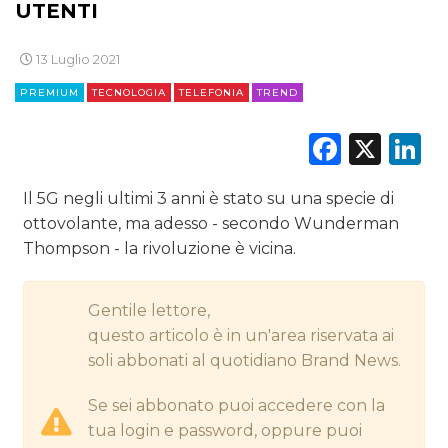
UTENTI
CINEMA
13 Luglio 2021
DIGITALE
PREMIUM
TECNOLOGIA
TELEFONIA
TREND
EDITORIA
Faceb
X
L
ESTERNA
Il 5G negli ultimi 3 anni è stato su una specie di
RADIO / AUDIO
ottovolante, ma adesso - secondo Wunderman
Thompson - la rivoluzione è vicina.
TV
Gentile lettore,
questo articolo è in un'area riservata ai
soli abbonati al quotidiano Brand News.
Se sei abbonato puoi accedere con la
DATI
tua login e password, oppure puoi