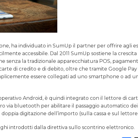
ne, ha individuato in SumUp il partner per offrire agli es
ilmente accessibile. Dal 2011 SumUp sostiene la crescita
he senza la tradizionale apparecchiatura POS, pagament
i carte di credito e di debito, oltre che tramite Google Pay
mplicemente essere collegati ad uno smartphone o ad un
operativo Android, è quindi integrato con il lettore di car
oro via bluetooth per abilitare il passaggio automatico dei
 doppia digitazione dell’importo (sulla cassa e sul lettore
hi introdotti dalla direttiva sullo scontrino elettronico.