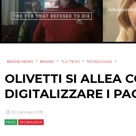
>
>
>
>
BRAND NEWS
BRAND
TLC-TECH
TECNOLOGIA
OLIVETTI SI ALLEA
DIGITALIZZARE I P
30 Gennaio 2019
FREE
TECNOLOGIA