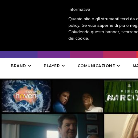
LOGIN
-
CONTATTI
-
ABBONAMENTI
Informativa
Questo sito o gli strumenti terzi da q
policy. Se vuoi saperne di più o neg
Chiudendo questo banner, scorrendo
dei cookie.
BRAND
PLAYER
COMUNICAZIONE
M