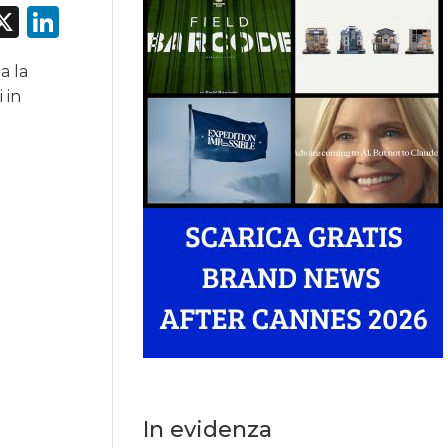
acebook
X
LinkedIn
a la
 in
In evidenza