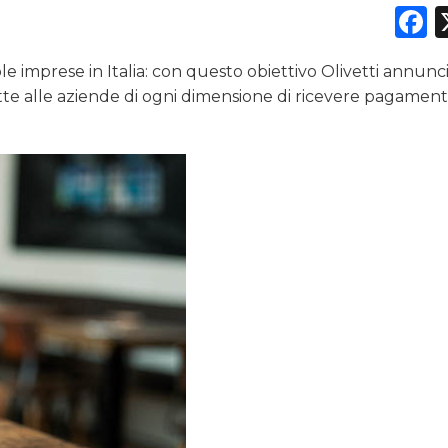
F
e imprese in Italia: con questo obiettivo Olivetti annunci
DATI
e alle aziende di ogni dimensione di ricevere pagamenti
RICERCHE
PREVISIONI/SCENARI
NORMATIVE
TREND
CASE HISTORY
OPINIONI