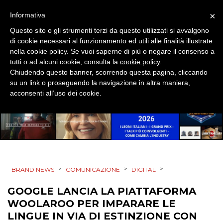
TV
×
Informativa
Questo sito o gli strumenti terzi da questo utilizzati si avvalgono
di cookie necessari al funzionamento ed utili alle finalità illustrate
nella cookie policy. Se vuoi saperne di più o negare il consenso a
tutti o ad alcuni cookie, consulta la
cookie policy
.
Chiudendo questo banner, scorrendo questa pagina, cliccando
DATI
su un link o proseguendo la navigazione in altra maniera,
acconsenti all’uso dei cookie.
RICERCHE
PREVISIONI/SCENARI
NORMATIVE
TREND
>
>
>
BRAND NEWS
COMUNICAZIONE
DIGITAL
GOOGLE LANCIA LA PIATTAFORMA
CASE HISTORY
WOOLAROO PER IMPARARE LE
LINGUE IN VIA DI ESTINZIONE CON
OPINIONI