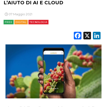
L’AIUTO DI AI E CLOUD
07 Maggio 2021
FREE
DIGITAL
TECNOLOGIA
Faceb
X
L