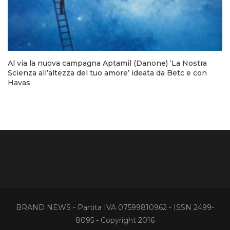
Al via la nuova campagna Aptamil (Danone) ‘La Nostra
Scienza all’altezza del tuo amore’ ideata da Betc e con
Havas
BRAND NEWS - Partita IVA 07599810962 - ISSN 2499-
8095 - Copyright 2016