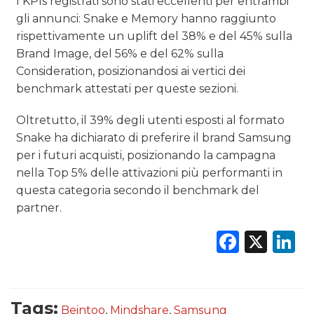
I KPIs registrati sono stati eccellenti per entrambi
gli annunci: Snake e Memory hanno raggiunto
rispettivamente un uplift del 38% e del 45% sulla
Brand Image, del 56% e del 62% sulla
Consideration, posizionandosi ai vertici dei
benchmark attestati per queste sezioni.
Oltretutto, il 39% degli utenti esposti al formato
Snake ha dichiarato di preferire il brand Samsung
per i futuri acquisti, posizionando la campagna
nella Top 5% delle attivazioni più performanti in
questa categoria secondo il benchmark del
partner.
Faceb
X
L
Tags:
Beintoo
,
Mindshare
,
Samsung