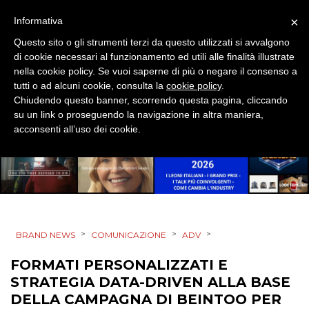
DATI
×
Informativa
RICERCHE
Questo sito o gli strumenti terzi da questo utilizzati si avvalgono
di cookie necessari al funzionamento ed utili alle finalità illustrate
PREVISIONI/SCENARI
nella cookie policy. Se vuoi saperne di più o negare il consenso a
tutti o ad alcuni cookie, consulta la
cookie policy
.
Chiudendo questo banner, scorrendo questa pagina, cliccando
NORMATIVE
su un link o proseguendo la navigazione in altra maniera,
acconsenti all’uso dei cookie.
TREND
CASE HISTORY
OPINIONI
>
>
>
BRAND NEWS
COMUNICAZIONE
ADV
FORMATI PERSONALIZZATI E
STRATEGIA DATA-DRIVEN ALLA BASE
DELLA CAMPAGNA DI BEINTOO PER