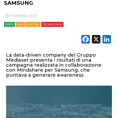
SAMSUNG
11 Febbraio 2025
FREE
ADV
DIGITAL
TECNOLOGIA
Faceb
X
L
La data-driven company del Gruppo
Mediaset presenta i risultati di una
campagna realizzata in collaborazione
con Mindshare per Samsung, che
puntava a generare awareness