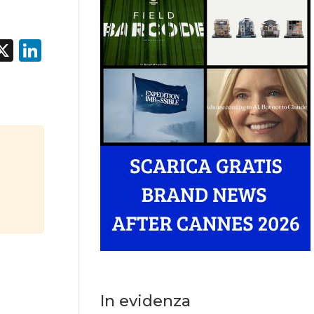
acebook
X
LinkedIn
In evidenza