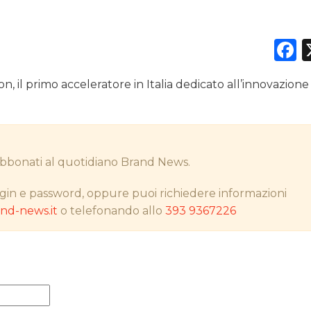
F
DATI
on, il primo acceleratore in Italia dedicato all’innovazione
RICERCHE
PREVISIONI/SCENARI
i abbonati al quotidiano Brand News.
NORMATIVE
gin e password, oppure puoi richiedere informazioni
TREND
d-news.it
o telefonando allo
393 9367226
CASE HISTORY
OPINIONI