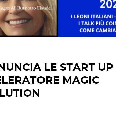
STRATEGIE
CINEMA
DIGITALE
EDITORIA
NUNCIA LE START UP
ESTERNA
CELERATORE MAGIC
RADIO / AUDIO
LUTION
TV