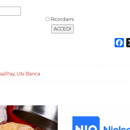
Ricordami
F
isalPay
,
Ubi Banca