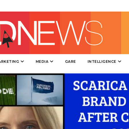
DIRECT
SPONSOR
DESIGN
EVENTI
MOBILE
ARKETING
MEDIA
GARE
INTELLIGENCE
PROMOZIONI
PRODOTTI
PUNTI VENDITA
CSR