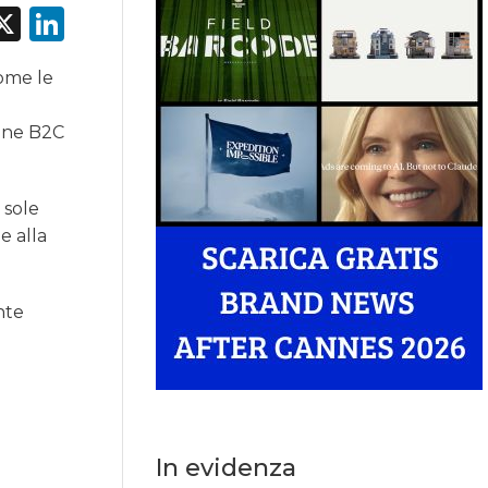
acebook
X
LinkedIn
ome le
ione B2C
 sole
e alla
nte
In evidenza