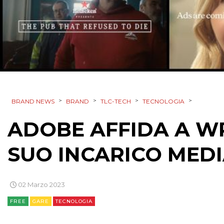
>
>
>
>
BRAND NEWS
BRAND
TLC-TECH
TECNOLOGIA
ADOBE AFFIDA A WP
SUO INCARICO MED
02 Marzo 2023
FREE
GARE
TECNOLOGIA