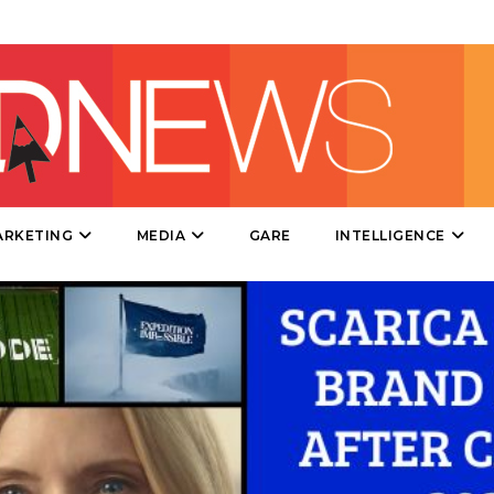
DESIGN
EVENTI
MOBILE
PROMOZIONI
ARKETING
MEDIA
GARE
INTELLIGENCE
PRODOTTI
PUNTI VENDITA
CSR
STRATEGIE