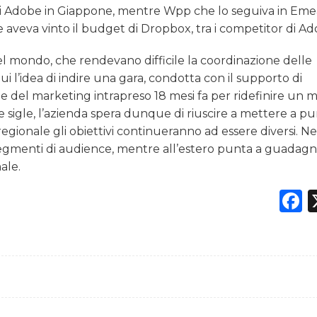
 di Adobe in Giappone, mentre Wpp che lo seguiva in Eme
veva vinto il budget di Dropbox, tra i competitor di Ad
l mondo, che rendevano difficile la coordinazione delle
qui l’idea di indire una gara, condotta con il supporto di
e del marketing intrapreso 18 mesi fa per ridefinire un 
 sigle, l’azienda spera dunque di riuscire a mettere a p
egionale gli obiettivi continueranno ad essere diversi. Neg
segmenti di audience, mentre all’estero punta a guadag
ale.
F