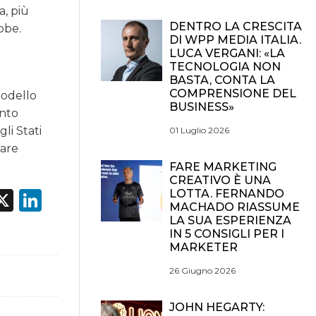
a, più
DENTRO LA CRESCITA
obe.
DI WPP MEDIA ITALIA.
LUCA VERGANI: «LA
TECNOLOGIA NON
BASTA, CONTA LA
COMPRENSIONE DEL
modello
BUSINESS»
unto
li Stati
01 Luglio 2026
nare
FARE MARKETING
CREATIVO È UNA
acebook
X
LinkedIn
LOTTA. FERNANDO
MACHADO RIASSUME
LA SUA ESPERIENZA
IN 5 CONSIGLI PER I
MARKETER
26 Giugno 2026
JOHN HEGARTY: