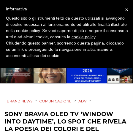
OUT OF HOME
×
Informativa
RP
Questo sito o gli strumenti terzi da questo utilizzati si avvalgono
di cookie necessari al funzionamento ed utili alle finalità illustrate
nella cookie policy. Se vuoi saperne di più o negare il consenso a
DIRECT
tutti o ad alcuni cookie, consulta la
cookie policy
.
Chiudendo questo banner, scorrendo questa pagina, cliccando
SPONSOR
su un link o proseguendo la navigazione in altra maniera,
acconsenti all’uso dei cookie.
DESIGN
EVENTI
MOBILE
>
>
>
BRAND NEWS
COMUNICAZIONE
ADV
PROMOZIONI
SONY BRAVIA OLED TV ‘WINDOW
INTO DAYTIME’, LO SPOT CHE RIVELA
LA POESIA DEI COLORI E DEL
PRODOTTI