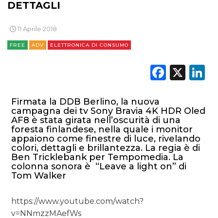
DETTAGLI
PUNTI VENDITA
11 Aprile 2018
CSR
FREE
ADV
ELETTRONICA DI CONSUMO
STRATEGIE
Faceb
X
L
Firmata la DDB Berlino, la nuova
campagna dei tv Sony Bravia 4K HDR Oled
CINEMA
AF8 è stata girata nell’oscurità di una
foresta finlandese, nella quale i monitor
DIGITALE
appaiono come finestre di luce, rivelando
colori, dettagli e brillantezza. La regia è di
Ben Tricklebank per Tempomedia. La
EDITORIA
colonna sonora è “Leave a light on” di
Tom Walker
ESTERNA
https://www.youtube.com/watch?
RADIO / AUDIO
v=NNmzzMAefWs