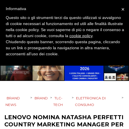
DIGITALE
×
Informativa
Questo sito o gli strumenti terzi da questo utilizzati si avvalgono
EDITORIA
di cookie necessari al funzionamento ed utili alle finalità illustrate
nella cookie policy. Se vuoi saperne di più o negare il consenso a
ESTERNA
tutti o ad alcuni cookie, consulta la
cookie policy
.
Chiudendo questo banner, scorrendo questa pagina, cliccando
RADIO / AUDIO
su un link o proseguendo la navigazione in altra maniera,
acconsenti all’uso dei cookie.
TV
>
>
>
>
BRAND
BRAND
TLC-
ELETTRONICA DI
DATI
NEWS
TECH
CONSUMO
LENOVO NOMINA NATASHA PERFETTI
RICERCHE
COUNTRY MARKETING MANAGER PER