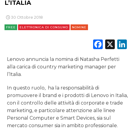
PREVISIONI/SCENARI
L’ITALIA
NORMATIVE
30 Ottobre 2018
FREE
ELETTRONICA DI CONSUMO
NOMINE
TREND
Faceb
X
L
CASE HISTORY
OPINIONI
Lenovo annuncia la nomina di Natasha Perfetti
alla carica di country marketing manager per
l’Italia.
In questo ruolo, ha la responsabilità di
promuovere il brand e i prodotti di Lenovo in Italia,
con il controllo delle attività di corporate e trade
marketing, e particolare attenzione alle linee
Personal Computer e Smart Devices, sia sul
mercato consumer sia in ambito professionale.