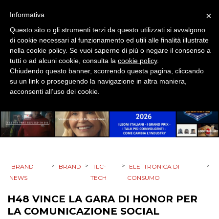
DESIGN
×
Informativa
EVENTI
Questo sito o gli strumenti terzi da questo utilizzati si avvalgono
di cookie necessari al funzionamento ed utili alle finalità illustrate
MOBILE
nella cookie policy. Se vuoi saperne di più o negare il consenso a
tutti o ad alcuni cookie, consulta la
cookie policy
.
PROMOZIONI
Chiudendo questo banner, scorrendo questa pagina, cliccando
su un link o proseguendo la navigazione in altra maniera,
acconsenti all’uso dei cookie.
PRODOTTI
PUNTI VENDITA
CSR
>
>
>
>
BRAND
BRAND
TLC-
ELETTRONICA DI
NEWS
TECH
CONSUMO
STRATEGIE
H48 VINCE LA GARA DI HONOR PER
LA COMUNICAZIONE SOCIAL