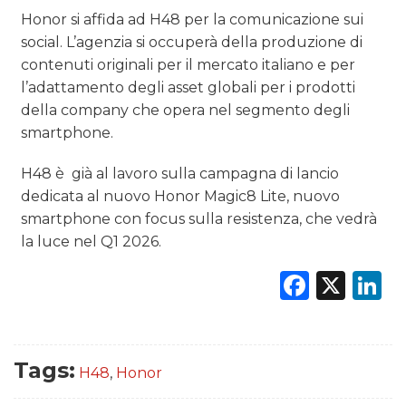
RICERCHE
Honor si affida ad H48 per la comunicazione sui
social. L’agenzia si occuperà della produzione di
PREVISIONI/SCENARI
contenuti originali per il mercato italiano e per
l’adattamento degli asset globali per i prodotti
NORMATIVE
della company che opera nel segmento degli
smartphone.
TREND
H48 è già al lavoro sulla campagna di lancio
CASE HISTORY
dedicata al nuovo Honor Magic8 Lite, nuovo
smartphone con focus sulla resistenza, che vedrà
OPINIONI
la luce nel Q1 2026.
Faceb
X
L
Tags:
H48
,
Honor