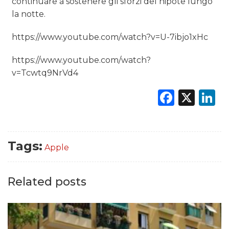
continuare a sostenere gli sforzi del nipote lungo
la notte.
https://www.youtube.com/watch?v=U-7ibjo1xHc
https://www.youtube.com/watch?
v=Tcwtq9NrVd4
Faceb
X
L
Tags:
Apple
Related posts