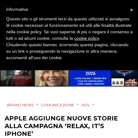
×
Informativa
PRODOTTI
Questo sito o gli strumenti terzi da questo utilizzati si avvalgono
di cookie necessari al funzionamento ed utili alle finalità illustrate
PUNTI VENDITA
nella cookie policy. Se vuoi saperne di più o negare il consenso a
tutti o ad alcuni cookie, consulta la
cookie policy
.
CSR
Chiudendo questo banner, scorrendo questa pagina, cliccando
su un link o proseguendo la navigazione in altra maniera,
acconsenti all’uso dei cookie.
STRATEGIE
CINEMA
DIGITALE
>
>
>
BRAND NEWS
COMUNICAZIONE
ADV
APPLE AGGIUNGE NUOVE STORIE
EDITORIA
ALLA CAMPAGNA ‘RELAX, IT’S
IPHONE’
ESTERNA