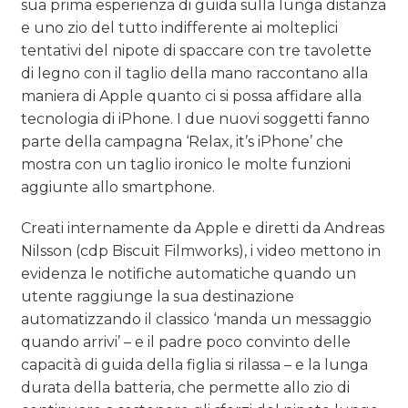
sua prima esperienza di guida sulla lunga distanza
CASE HISTORY
e uno zio del tutto indifferente ai molteplici
tentativi del nipote di spaccare con tre tavolette
OPINIONI
di legno con il taglio della mano raccontano alla
maniera di Apple quanto ci si possa affidare alla
tecnologia di iPhone. I due nuovi soggetti fanno
parte della campagna ‘Relax, it’s iPhone’ che
mostra con un taglio ironico le molte funzioni
aggiunte allo smartphone.
Creati internamente da Apple e diretti da Andreas
Nilsson (cdp Biscuit Filmworks), i video mettono in
evidenza le notifiche automatiche quando un
utente raggiunge la sua destinazione
automatizzando il classico ‘manda un messaggio
quando arrivi’ – e il padre poco convinto delle
capacità di guida della figlia si rilassa – e la lunga
durata della batteria, che permette allo zio di