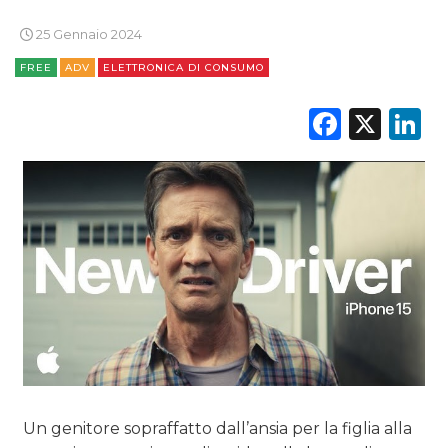
RADIO / AUDIO
25 Gennaio 2024
FREE
ADV
ELETTRONICA DI CONSUMO
TV
Faceb
X
L
DATI
RICERCHE
PREVISIONI/SCENARI
NORMATIVE
TREND
Un genitore sopraffatto dall’ansia per la figlia alla