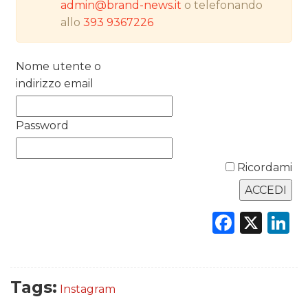
admin@brand-news.it
o telefonando
RICERCHE
allo
393 9367226
PREVISIONI/SCENARI
Nome utente o
NORMATIVE
indirizzo email
TREND
Password
CASE HISTORY
Ricordami
OPINIONI
Faceb
X
L
Tags:
Instagram