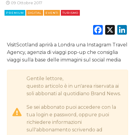
09 Ottobre 2017
CINEMA
PREMIUM
DIGITAL
EVENTI
TURISMO
DIGITALE
Faceb
X
L
EDITORIA
VisitScotland aprirà a Londra una Instagram Travel
Agency, agenzia di viaggi pop-up che consiglia
ESTERNA
viaggi sulla base delle immagini sul social media
RADIO / AUDIO
Gentile lettore,
TV
questo articolo è in un'area riservata ai
soli abbonati al quotidiano Brand News.
Se sei abbonato puoi accedere con la
tua login e password, oppure puoi
richiedere informazioni
DATI
sull'abbonamento scrivendo ad