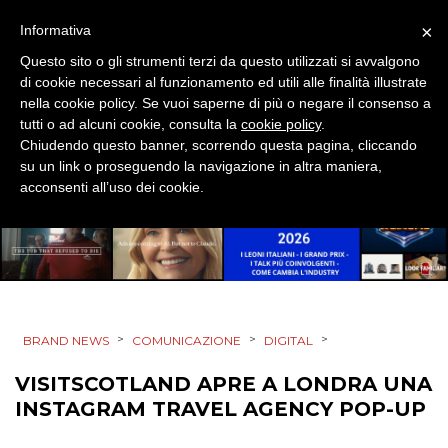
DESIGN
×
Informativa
EVENTI
Questo sito o gli strumenti terzi da questo utilizzati si avvalgono
di cookie necessari al funzionamento ed utili alle finalità illustrate
MOBILE
nella cookie policy. Se vuoi saperne di più o negare il consenso a
tutti o ad alcuni cookie, consulta la
cookie policy
.
Chiudendo questo banner, scorrendo questa pagina, cliccando
PROMOZIONI
su un link o proseguendo la navigazione in altra maniera,
acconsenti all’uso dei cookie.
PRODOTTI
PUNTI VENDITA
>
>
>
BRAND NEWS
COMUNICAZIONE
DIGITAL
CSR
VISITSCOTLAND APRE A LONDRA UNA
STRATEGIE
INSTAGRAM TRAVEL AGENCY POP-UP