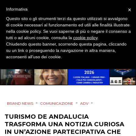
×
Informativa
EVENTI
Questo sito o gli strumenti terzi da questo utilizzati si avvalgono
MOBILE
di cookie necessari al funzionamento ed utili alle finalità illustrate
nella cookie policy. Se vuoi saperne di più o negare il consenso a
tutti o ad alcuni cookie, consulta la
cookie policy
.
PROMOZIONI
Chiudendo questo banner, scorrendo questa pagina, cliccando
su un link o proseguendo la navigazione in altra maniera,
acconsenti all’uso dei cookie.
PRODOTTI
PUNTI VENDITA
CSR
>
>
>
BRAND NEWS
COMUNICAZIONE
ADV
STRATEGIE
TURISMO DE ANDALUCIA
TRASFORMA UNA NOTIZIA CURIOSA
IN UN’AZIONE PARTECIPATIVA CHE