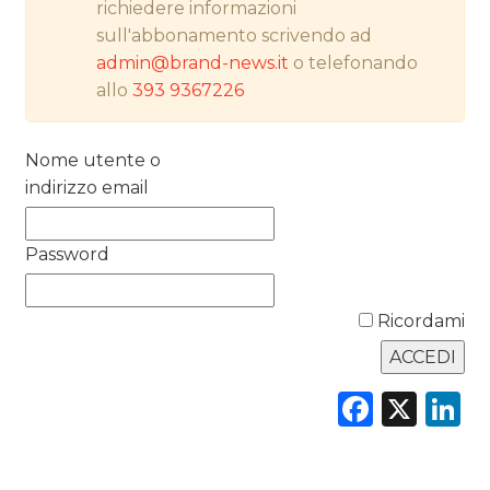
RICERCHE
richiedere informazioni
sull'abbonamento scrivendo ad
PREVISIONI/SCENARI
admin@brand-news.it
o telefonando
allo
393 9367226
NORMATIVE
TREND
Nome utente o
indirizzo email
CASE HISTORY
Password
OPINIONI
Ricordami
Faceb
X
L