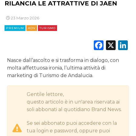
RILANCIA LE ATTRATTIVE DI JAEN
CINEMA
23 Marzo 2026
DIGITALE
PREMIUM
ADV
TURISMO
EDITORIA
Faceb
X
L
ESTERNA
Nasce dall’ascolto e si trasforma in dialogo, con
RADIO / AUDIO
molta affettuosa ironia, l’ultima attività di
marketing di Turismo de Andalucia.
TV
Gentile lettore,
questo articolo è in un'area riservata ai
soli abbonati al quotidiano Brand News.
DATI
Se sei abbonato puoi accedere con la
tua login e password, oppure puoi