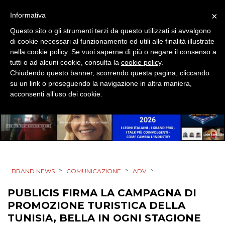
EVENTI
×
Informativa
MOBILE
Questo sito o gli strumenti terzi da questo utilizzati si avvalgono
di cookie necessari al funzionamento ed utili alle finalità illustrate
PROMOZIONI
nella cookie policy. Se vuoi saperne di più o negare il consenso a
tutti o ad alcuni cookie, consulta la
cookie policy
.
Chiudendo questo banner, scorrendo questa pagina, cliccando
su un link o proseguendo la navigazione in altra maniera,
acconsenti all’uso dei cookie.
PRODOTTI
PUNTI VENDITA
CSR
STRATEGIE
>
>
>
BRAND NEWS
COMUNICAZIONE
ADV
PUBLICIS FIRMA LA CAMPAGNA DI
PROMOZIONE TURISTICA DELLA
TUNISIA, BELLA IN OGNI STAGIONE
CINEMA