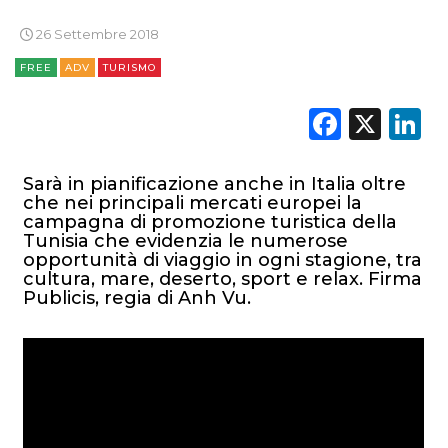
26 Settembre 2018
DIGITALE
FREE
ADV
TURISMO
EDITORIA
Faceb
X
L
ESTERNA
RADIO / AUDIO
Sarà in pianificazione anche in Italia oltre
che nei principali mercati europei la
campagna di promozione turistica della
TV
Tunisia che evidenzia le numerose
opportunità di viaggio in ogni stagione, tra
cultura, mare, deserto, sport e relax. Firma
Publicis, regia di Anh Vu.
DATI
RICERCHE