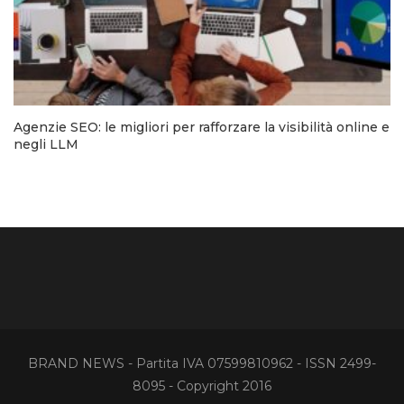
Agenzie SEO: le migliori per rafforzare la visibilità online e
negli LLM
BRAND NEWS - Partita IVA 07599810962 - ISSN 2499-
8095 - Copyright 2016