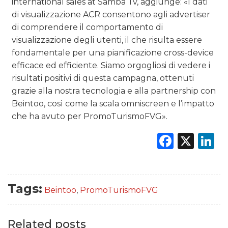
international sales at Samba Tv, aggiunge: «I dati
di visualizzazione ACR consentono agli advertiser
di comprendere il comportamento di
visualizzazione degli utenti, il che risulta essere
fondamentale per una pianificazione cross-device
efficace ed efficiente. Siamo orgogliosi di vedere i
risultati positivi di questa campagna, ottenuti
grazie alla nostra tecnologia e alla partnership con
Beintoo, così come la scala omniscreen e l’impatto
che ha avuto per PromoTurismoFVG».
Faceb
X
L
Tags:
Beintoo
,
PromoTurismoFVG
Related posts