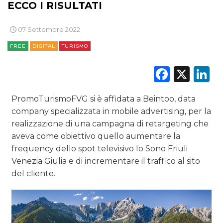
ECCO I RISULTATI
CASE HISTORY
07 Settembre 2022
OPINIONI
FREE
DIGITAL
TURISMO
Faceb
X
L
PromoTurismoFVG si è affidata a Beintoo, data
company specializzata in mobile advertising, per la
realizzazione di una campagna di retargeting che
aveva come obiettivo quello aumentare la
frequency dello spot televisivo Io Sono Friuli
Venezia Giulia e di incrementare il traffico al sito
del cliente.