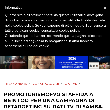
×
Informativa
RADIO / AUDIO
Questo sito o gli strumenti terzi da questo utilizzati si avvalgono
di cookie necessari al funzionamento ed utili alle finalità illustrate
TV
nella cookie policy. Se vuoi saperne di più o negare il consenso a
tutti o ad alcuni cookie, consulta la
cookie policy
.
Chiudendo questo banner, scorrendo questa pagina, cliccando
su un link o proseguendo la navigazione in altra maniera,
acconsenti all’uso dei cookie.
DATI
RICERCHE
PREVISIONI/SCENARI
>
>
>
BRAND NEWS
COMUNICAZIONE
DIGITAL
NORMATIVE
PROMOTURISMOFVG SI AFFIDA A
BEINTOO PER UNA CAMPAGNA DI
TREND
RETARGETING SU DATI TV DI SAMBA.