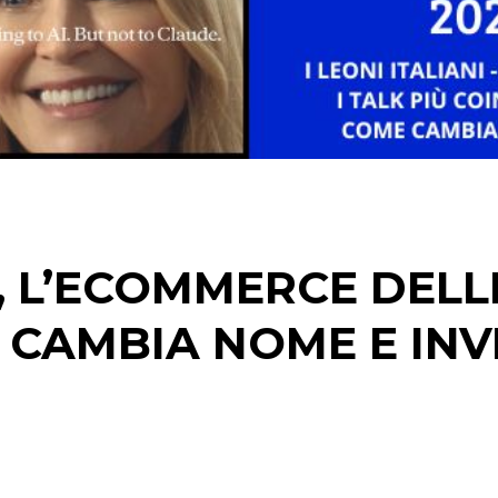
STRATEGIE
CINEMA
DIGITALE
EDITORIA
’, L’ECOMMERCE DELL
ESTERNA
 CAMBIA NOME E INV
RADIO / AUDIO
TV