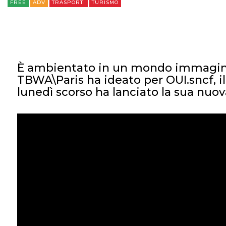
FREE
ADV
TRASPORTI
TURISMO
È ambientato in un mondo immaginar
TBWA\Paris ha ideato per OUI.sncf, i
lunedì scorso ha lanciato la sua nu