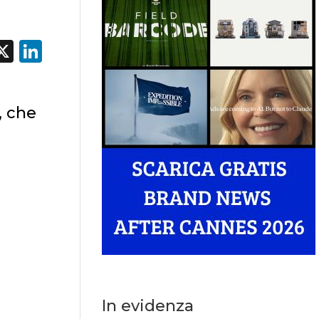
acebook
X
LinkedIn
, che
In evidenza