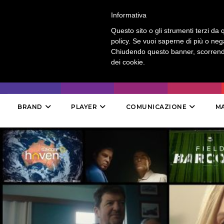
LOGIN
-
CONTATTI
-
ABBONAMENTI
Informativa
Questo sito o gli strumenti terzi da q
policy. Se vuoi saperne di più o neg
Chiudendo questo banner, scorrendo
dei cookie.
BRAND
PLAYER
COMUNICAZIONE
M