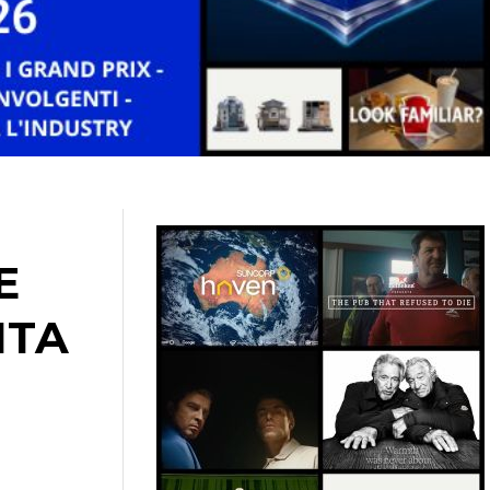
E
ITA