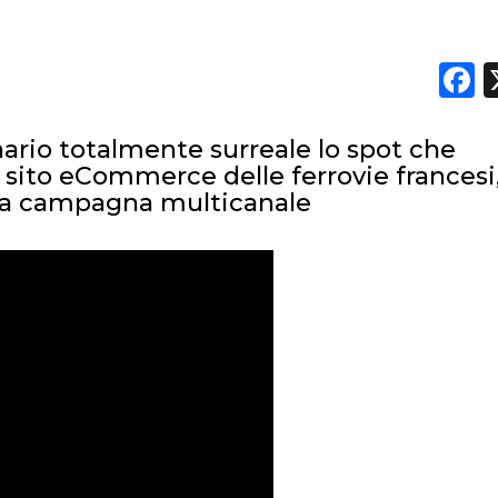
F
DATI
io totalmente surreale lo spot che
RICERCHE
l sito eCommerce delle ferrovie francesi
ova campagna multicanale
PREVISIONI/SCENARI
NORMATIVE
TREND
CASE HISTORY
OPINIONI