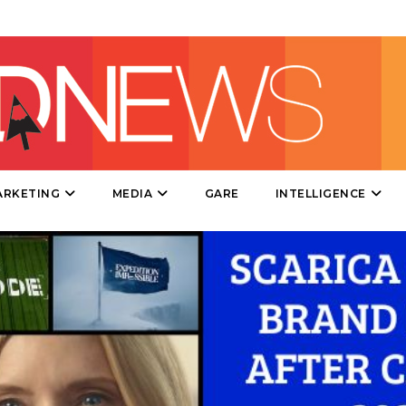
DIRECT
SPONSOR
DESIGN
EVENTI
MOBILE
ARKETING
MEDIA
GARE
INTELLIGENCE
PROMOZIONI
PRODOTTI
PUNTI VENDITA
CSR