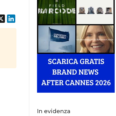
acebook
X
LinkedIn
In evidenza