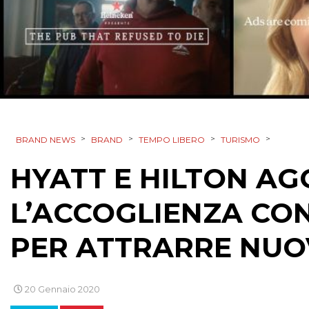
>
>
>
>
BRAND NEWS
BRAND
TEMPO LIBERO
TURISMO
HYATT E HILTON A
L’ACCOGLIENZA CON
PER ATTRARRE NUOVI
20 Gennaio 2020