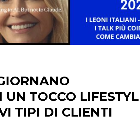
STRATEGIE
CINEMA
DIGITALE
EDITORIA
GGIORNANO
ESTERNA
 UN TOCCO LIFESTYL
RADIO / AUDIO
 TIPI DI CLIENTI
TV