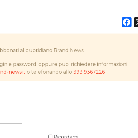
F
DATI
RICERCHE
i abbonati al quotidiano Brand News.
PREVISIONI/SCENARI
gin e password, oppure puoi richiedere informazioni
d-news.it
o telefonando allo
393 9367226
NORMATIVE
TREND
CASE HISTORY
OPINIONI
Ricordami