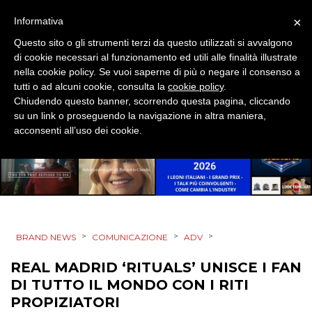
SPONSOR
×
Informativa
Questo sito o gli strumenti terzi da questo utilizzati si avvalgono
DESIGN
di cookie necessari al funzionamento ed utili alle finalità illustrate
nella cookie policy. Se vuoi saperne di più o negare il consenso a
EVENTI
tutti o ad alcuni cookie, consulta la
cookie policy
.
Chiudendo questo banner, scorrendo questa pagina, cliccando
MOBILE
su un link o proseguendo la navigazione in altra maniera,
acconsenti all’uso dei cookie.
PROMOZIONI
PRODOTTI
>
>
>
BRAND NEWS
COMUNICAZIONE
ADV
PUNTI VENDITA
REAL MADRID ‘RITUALS’ UNISCE I FAN
CSR
DI TUTTO IL MONDO CON I RITI
PROPIZIATORI