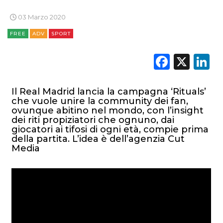
STRATEGIE
03 Marzo 2020
FREE
ADV
SPORT
CINEMA
Faceb
X
L
DIGITALE
Il Real Madrid lancia la campagna ‘Rituals’
EDITORIA
che vuole unire la community dei fan,
ovunque abitino nel mondo, con l’insight
dei riti propiziatori che ognuno, dai
ESTERNA
giocatori ai tifosi di ogni età, compie prima
della partita. L’idea è dell’agenzia Cut
RADIO / AUDIO
Media
TV