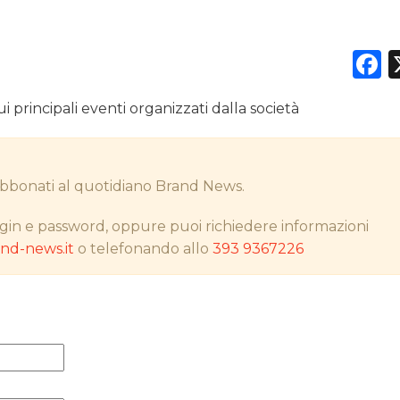
F
DATI
 principali eventi organizzati dalla società
RICERCHE
PREVISIONI/SCENARI
i abbonati al quotidiano Brand News.
NORMATIVE
gin e password, oppure puoi richiedere informazioni
d-news.it
o telefonando allo
393 9367226
TREND
CASE HISTORY
OPINIONI