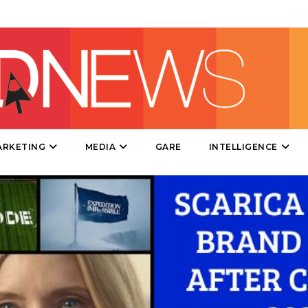
DIRECT
SPONSOR
DESIGN
EVENTI
MOBILE
ARKETING
MEDIA
GARE
INTELLIGENCE
PROMOZIONI
PRODOTTI
PUNTI VENDITA
CSR