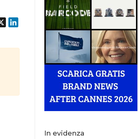
acebook
X
LinkedIn
In evidenza