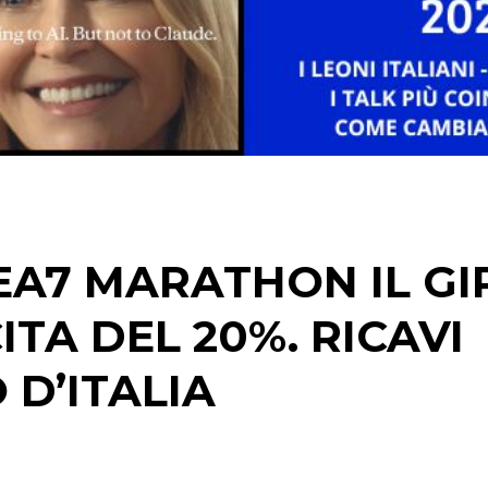
STRATEGIE
CINEMA
DIGITALE
EDITORIA
 EA7 MARATHON IL GI
ESTERNA
ITA DEL 20%. RICAVI
RADIO / AUDIO
 D’ITALIA
TV