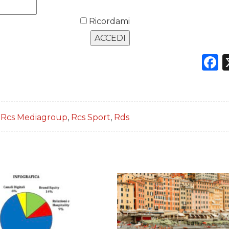
Ricordami
F
,
Rcs Mediagroup
,
Rcs Sport
,
Rds