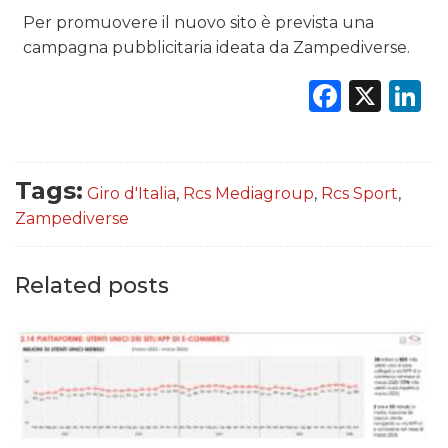
Per promuovere il nuovo sito è prevista una
campagna pubblicitaria ideata da Zampediverse.
Faceb
X
L
Tags:
Giro d'Italia
,
Rcs Mediagroup
,
Rcs Sport
,
Zampediverse
Related posts