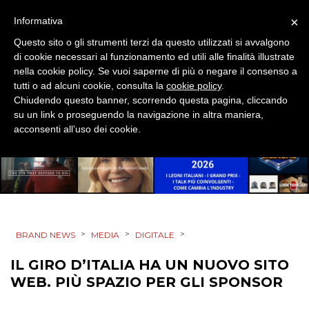
STRATEGIE
×
Informativa
Questo sito o gli strumenti terzi da questo utilizzati si avvalgono
di cookie necessari al funzionamento ed utili alle finalità illustrate
nella cookie policy. Se vuoi saperne di più o negare il consenso a
CINEMA
tutti o ad alcuni cookie, consulta la
cookie policy
.
Chiudendo questo banner, scorrendo questa pagina, cliccando
DIGITALE
su un link o proseguendo la navigazione in altra maniera,
acconsenti all’uso dei cookie.
EDITORIA
ESTERNA
RADIO / AUDIO
>
>
>
BRAND NEWS
MEDIA
DIGITALE
TV
IL GIRO D’ITALIA HA UN NUOVO SITO
WEB. PIÙ SPAZIO PER GLI SPONSOR