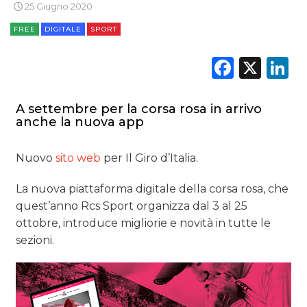
25 Giugno 2020
FREE
DIGITALE
SPORT
DATI
Faceb
X
L
RICERCHE
PREVISIONI/SCENARI
A settembre per la corsa rosa in arrivo
anche la nuova app
NORMATIVE
Nuovo
sito web
per Il Giro d’Italia.
TREND
La nuova piattaforma digitale della corsa rosa, che
CASE HISTORY
quest’anno Rcs Sport organizza dal 3 al 25
ottobre, introduce migliorie e novità in tutte le
OPINIONI
sezioni.