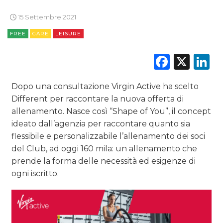
15 Settembre 2021
RADIO / AUDIO
FREE
GARE
LEISURE
TV
Faceb
X
L
Dopo una consultazione Virgin Active ha scelto
Different per raccontare la nuova offerta di
allenamento. Nasce così “Shape of You”, il concept
DATI
ideato dall’agenzia per raccontare quanto sia
flessibile e personalizzabile l’allenamento dei soci
RICERCHE
del Club, ad oggi 160 mila: un allenamento che
prende la forma delle necessità ed esigenze di
PREVISIONI/SCENARI
ogni iscritto.
NORMATIVE
TREND