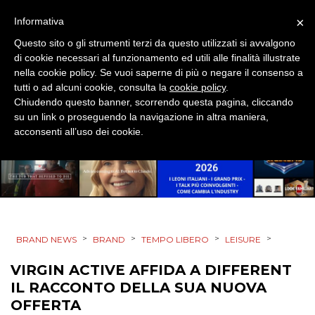
×
Informativa
PRODOTTI
Questo sito o gli strumenti terzi da questo utilizzati si avvalgono
di cookie necessari al funzionamento ed utili alle finalità illustrate
nella cookie policy. Se vuoi saperne di più o negare il consenso a
PUNTI VENDITA
tutti o ad alcuni cookie, consulta la
cookie policy
.
Chiudendo questo banner, scorrendo questa pagina, cliccando
CSR
su un link o proseguendo la navigazione in altra maniera,
acconsenti all’uso dei cookie.
STRATEGIE
CINEMA
>
>
>
>
BRAND NEWS
BRAND
TEMPO LIBERO
LEISURE
DIGITALE
VIRGIN ACTIVE AFFIDA A DIFFERENT
EDITORIA
IL RACCONTO DELLA SUA NUOVA
OFFERTA
ESTERNA