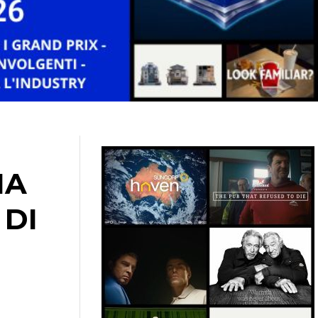
NA
 DI