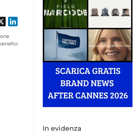
acebook
X
LinkedIn
ione
benefici
In evidenza