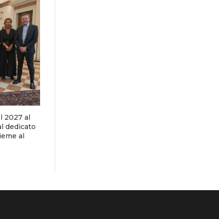
el 2027 al
al dedicato
ieme al