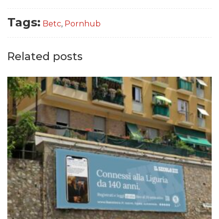
Tags:
Betc
,
Pornhub
Related posts
DATI
RICERCHE
PREVISIONI/SCENARI
NORMATIVE
TREND
CASE HISTORY
OPINIONI