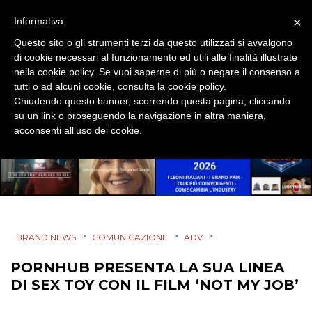
RP
×
Informativa
Questo sito o gli strumenti terzi da questo utilizzati si avvalgono
DIRECT
di cookie necessari al funzionamento ed utili alle finalità illustrate
nella cookie policy. Se vuoi saperne di più o negare il consenso a
SPONSOR
tutti o ad alcuni cookie, consulta la
cookie policy
.
Chiudendo questo banner, scorrendo questa pagina, cliccando
DESIGN
su un link o proseguendo la navigazione in altra maniera,
acconsenti all’uso dei cookie.
EVENTI
MOBILE
PROMOZIONI
>
>
>
BRAND NEWS
COMUNICAZIONE
ADV
PORNHUB PRESENTA LA SUA LINEA
PRODOTTI
DI SEX TOY CON IL FILM ‘NOT MY JOB’
PUNTI VENDITA