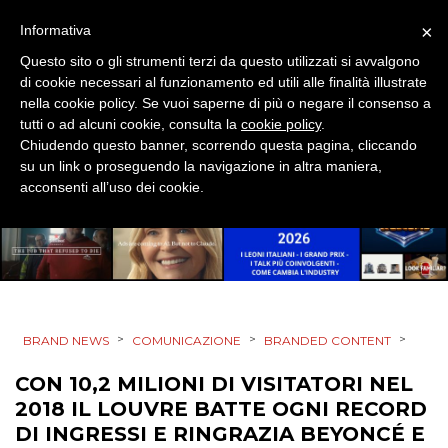
DESIGN
×
Informativa
Questo sito o gli strumenti terzi da questo utilizzati si avvalgono
EVENTI
di cookie necessari al funzionamento ed utili alle finalità illustrate
nella cookie policy. Se vuoi saperne di più o negare il consenso a
MOBILE
tutti o ad alcuni cookie, consulta la
cookie policy
.
Chiudendo questo banner, scorrendo questa pagina, cliccando
PROMOZIONI
su un link o proseguendo la navigazione in altra maniera,
acconsenti all’uso dei cookie.
PRODOTTI
PUNTI VENDITA
>
>
>
BRAND NEWS
COMUNICAZIONE
BRANDED CONTENT
CSR
CON 10,2 MILIONI DI VISITATORI NEL
STRATEGIE
2018 IL LOUVRE BATTE OGNI RECORD
DI INGRESSI E RINGRAZIA BEYONCÉ E