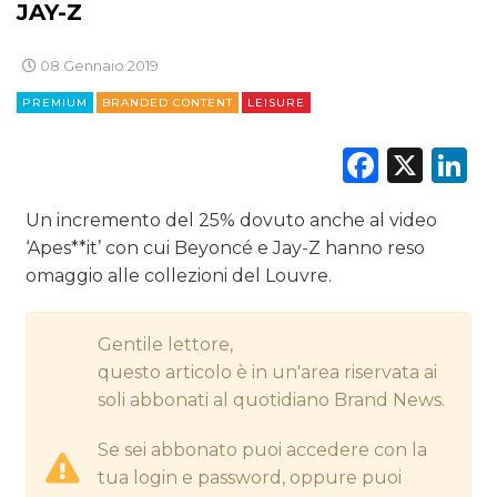
JAY-Z
CINEMA
08 Gennaio 2019
PREMIUM
BRANDED CONTENT
LEISURE
DIGITALE
Faceb
X
L
EDITORIA
ESTERNA
Un incremento del 25% dovuto anche al video
‘Apes**it’ con cui Beyoncé e Jay-Z hanno reso
RADIO / AUDIO
omaggio alle collezioni del Louvre.
TV
Gentile lettore,
questo articolo è in un'area riservata ai
soli abbonati al quotidiano Brand News.
Se sei abbonato puoi accedere con la
tua login e password, oppure puoi
DATI