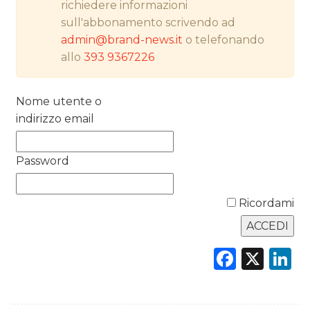
richiedere informazioni
sull'abbonamento scrivendo ad
RICERCHE
admin@brand-news.it
o telefonando
PREVISIONI/SCENARI
allo
393 9367226
NORMATIVE
Nome utente o
indirizzo email
TREND
CASE HISTORY
Password
OPINIONI
Ricordami
Faceb
X
L