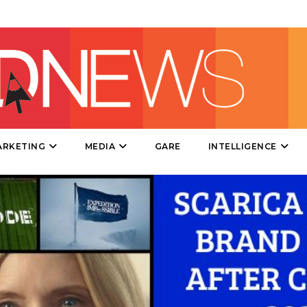
DIRECT
SPONSOR
DESIGN
EVENTI
MOBILE
ARKETING
MEDIA
GARE
INTELLIGENCE
PROMOZIONI
PRODOTTI
PUNTI VENDITA
CSR