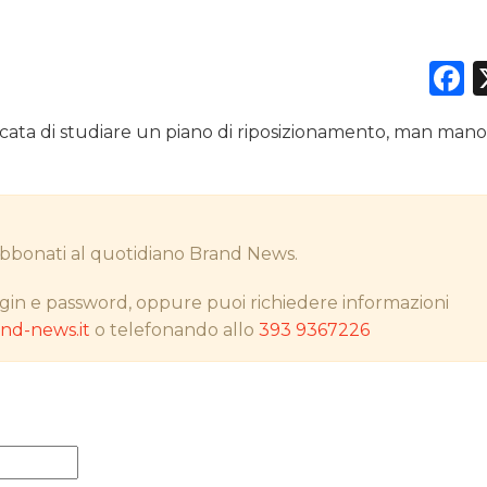
F
DATI
cata di studiare un piano di riposizionamento, man man
RICERCHE
PREVISIONI/SCENARI
i abbonati al quotidiano Brand News.
NORMATIVE
gin e password, oppure puoi richiedere informazioni
TREND
d-news.it
o telefonando allo
393 9367226
CASE HISTORY
OPINIONI