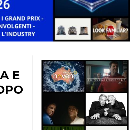
A E
OPO