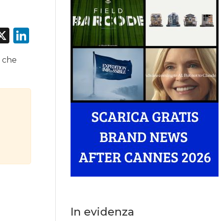
acebook
X
LinkedIn
o che
In evidenza