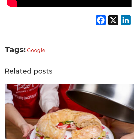
Faceb
X
L
Tags:
Google
Related posts