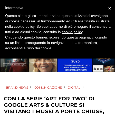
NORMATIVE
×
Informativa
Questo sito o gli strumenti terzi da questo utilizzati si avvalgono
TREND
di cookie necessari al funzionamento ed utili alle finalità illustrate
nella cookie policy. Se vuoi saperne di più o negare il consenso a
CASE HISTORY
tutti o ad alcuni cookie, consulta la
cookie policy
.
Chiudendo questo banner, scorrendo questa pagina, cliccando
su un link o proseguendo la navigazione in altra maniera,
OPINIONI
acconsenti all’uso dei cookie.
>
>
>
BRAND NEWS
COMUNICAZIONE
DIGITAL
CON LA SERIE ‘ART FOR TWO’ DI
GOOGLE ARTS & CULTURE SI
VISITANO I MUSEI A PORTE CHIUSE,