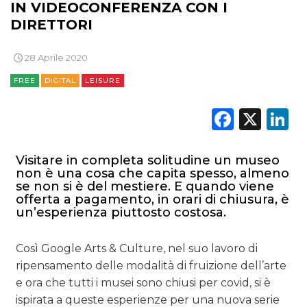
IN VIDEOCONFERENZA CON I
DIRETTORI
28 Aprile 2020
FREE
DIGITAL
LEISURE
Faceb
X
L
Visitare in completa solitudine un museo
non è una cosa che capita spesso, almeno
se non si è del mestiere. E quando viene
offerta a pagamento, in orari di chiusura, è
un’esperienza piuttosto costosa.
Così Google Arts & Culture, nel suo lavoro di
ripensamento delle modalità di fruizione dell’arte
e ora che tutti i musei sono chiusi per covid, si è
ispirata a queste esperienze per una nuova serie