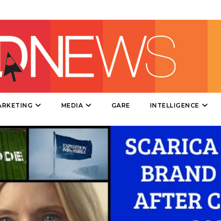
DIRECT
SPONSOR
DESIGN
EVENTI
MOBILE
ARKETING
MEDIA
GARE
INTELLIGENCE
PROMOZIONI
PRODOTTI
PUNTI VENDITA
CSR