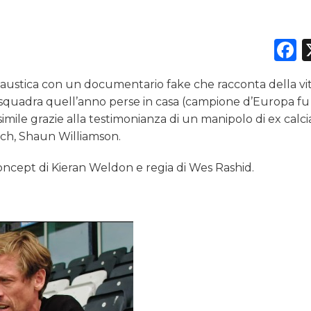
F
DATI
austica con un documentario fake che racconta della vit
RICERCHE
a squadra quell’anno perse in casa (campione d’Europa fu
ile grazie alla testimonianza di un manipolo di ex calci
PREVISIONI/SCENARI
ch, Shaun Williamson.
NORMATIVE
 concept di Kieran Weldon e regia di Wes Rashid.
TREND
CASE HISTORY
OPINIONI