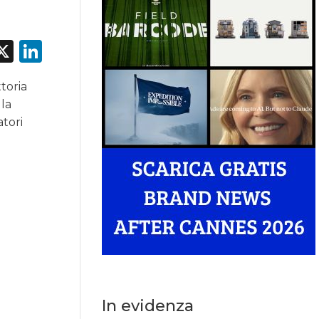
acebook
X
LinkedIn
toria
 la
atori
In evidenza