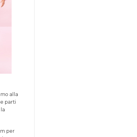
amo alla
e parti
la
um per