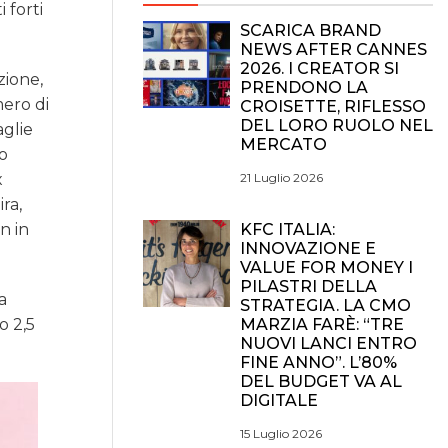
 forti
SCARICA BRAND
NEWS AFTER CANNES
2026. I CREATOR SI
zione,
PRENDONO LA
mero di
CROISETTE, RIFLESSO
DEL LORO RUOLO NEL
aglie
MERCATO
no
21 Luglio 2026
x
ra,
KFC ITALIA:
n in
INNOVAZIONE E
VALUE FOR MONEY I
PILASTRI DELLA
a
STRATEGIA. LA CMO
MARZIA FARÈ: “TRE
o 2,5
NUOVI LANCI ENTRO
FINE ANNO”. L’80%
DEL BUDGET VA AL
DIGITALE
15 Luglio 2026