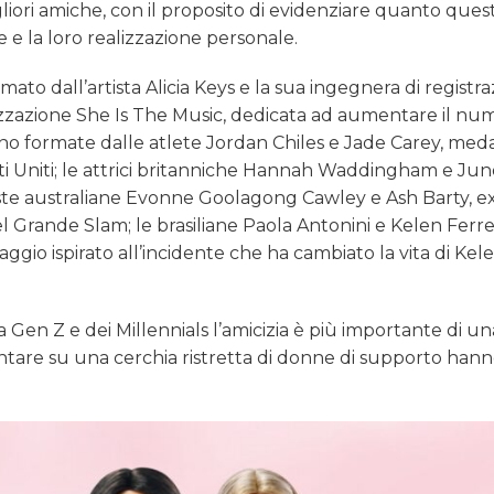
liori amiche, con il proposito di evidenziare quanto questi
 e la loro realizzazione personale.
ato dall’artista Alicia Keys e la sua ingegnera di registra
izzazione She Is The Music, dedicata ad aumentare il nu
no formate dalle atlete Jordan Chiles e Jade Carey, med
ati Uniti; le attrici britanniche Hannah Waddingham e Ju
iste australiane Evonne Goolagong Cawley e Ash Barty, e
rande Slam; le brasiliane Paola Antonini e Kelen Ferrei
o ispirato all’incidente che ha cambiato la vita di Kele
la Gen Z e dei Millennials l’amicizia è più importante di un
tare su una cerchia ristretta di donne di supporto hann