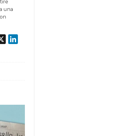
tire
 a una
con
acebook
X
LinkedIn