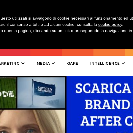
ESTERNA
uesto utilizzati si avvalgono di cookie necessari al funzionamento ed utili 
are il consenso a tutti o ad alcuni cookie, consulta la
cookie policy
.
RADIO / AUDIO
 questa pagina, cliccando su un link o proseguendo la navigazione in a
TV
ARKETING
MEDIA
GARE
INTELLIGENCE
DATI
RICERCHE
PREVISIONI/SCENARI
NORMATIVE