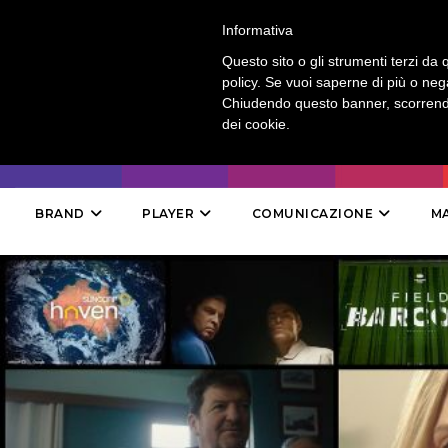
LOGIN
-
CONTATTI
-
ABBONAMENTI
Informativa
Questo sito o gli strumenti terzi da q
policy. Se vuoi saperne di più o neg
Chiudendo questo banner, scorrendo
dei cookie.
BRAND
PLAYER
COMUNICAZIONE
M