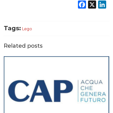
Faceb
X
L
Tags:
Lego
Related posts