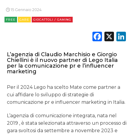
15 Gennaio 2024
FREE
GARE
GIOCATTOLI / GAMING
Faceb
X
L
DATI
RICERCHE
L’agenzia di Claudio Marchisio e Giorgio
Chiellini è il nuovo partner di Lego Italia
PREVISIONI/SCENARI
per la comunicazione pr e l’influencer
marketing
NORMATIVE
Per il 2024 Lego ha scelto Mate come partner a
TREND
cui affidare lo sviluppo di strategie di
comunicazione pr e influencer marketing in Italia.
CASE HISTORY
L’agenzia di comunicazione integrata, nata nel
OPINIONI
2019 , è stata selezionata attraverso un processo di
gara svoltosi da settembre a novembre 2023 e