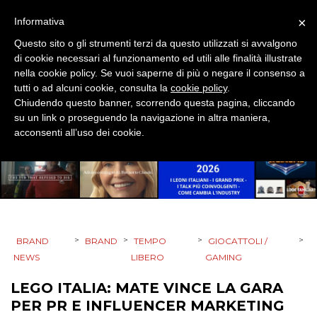
×
Informativa
CSR
Questo sito o gli strumenti terzi da questo utilizzati si avvalgono
STRATEGIE
di cookie necessari al funzionamento ed utili alle finalità illustrate
nella cookie policy. Se vuoi saperne di più o negare il consenso a
tutti o ad alcuni cookie, consulta la
cookie policy
.
Chiudendo questo banner, scorrendo questa pagina, cliccando
su un link o proseguendo la navigazione in altra maniera,
CINEMA
acconsenti all’uso dei cookie.
DIGITALE
EDITORIA
ESTERNA
>
>
>
>
BRAND
BRAND
TEMPO
GIOCATTOLI /
NEWS
LIBERO
GAMING
RADIO / AUDIO
LEGO ITALIA: MATE VINCE LA GARA
TV
PER PR E INFLUENCER MARKETING