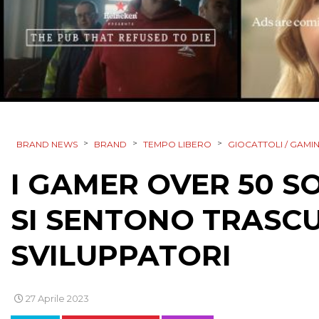
>
>
>
BRAND NEWS
BRAND
TEMPO LIBERO
GIOCATTOLI / GAMI
I GAMER OVER 50 S
SI SENTONO TRASCU
SVILUPPATORI
27 Aprile 2023