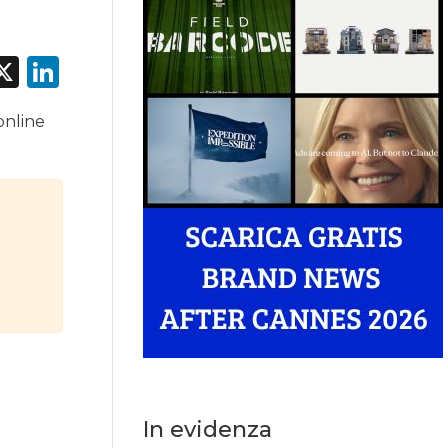
acebook
X
LinkedIn
online
In evidenza