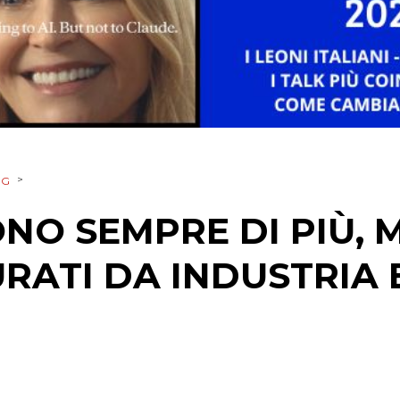
STRATEGIE
CINEMA
DIGITALE
>
NG
EDITORIA
ONO SEMPRE DI PIÙ, 
ESTERNA
RATI DA INDUSTRIA 
RADIO / AUDIO
TV