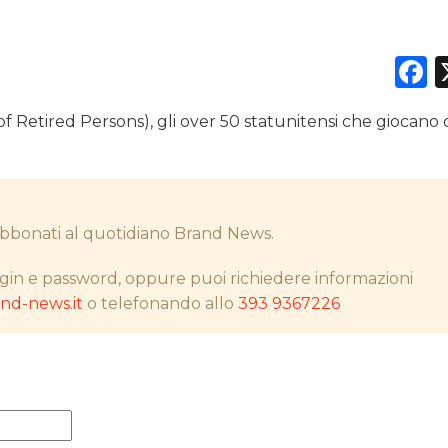
F
DATI
 Retired Persons), gli over 50 statunitensi che giocano 
RICERCHE
PREVISIONI/SCENARI
i abbonati al quotidiano Brand News.
NORMATIVE
gin e password, oppure puoi richiedere informazioni
TREND
d-news.it
o telefonando allo
393 9367226
CASE HISTORY
OPINIONI