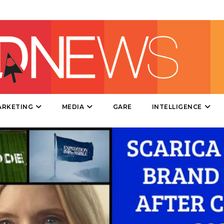
DIRECT
SPONSOR
DESIGN
EVENTI
MOBILE
ARKETING
MEDIA
GARE
INTELLIGENCE
PROMOZIONI
PRODOTTI
PUNTI VENDITA
CSR