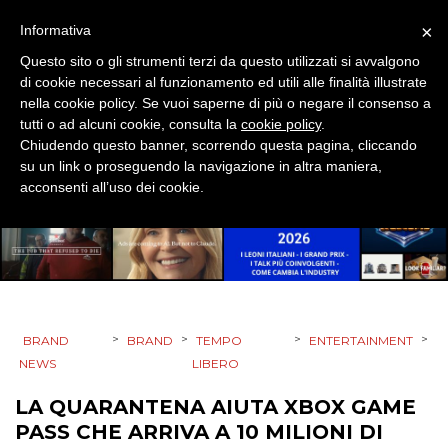
PROMOZIONI
×
Informativa
Questo sito o gli strumenti terzi da questo utilizzati si avvalgono
di cookie necessari al funzionamento ed utili alle finalità illustrate
nella cookie policy. Se vuoi saperne di più o negare il consenso a
tutti o ad alcuni cookie, consulta la
cookie policy
.
PRODOTTI
Chiudendo questo banner, scorrendo questa pagina, cliccando
su un link o proseguendo la navigazione in altra maniera,
PUNTI VENDITA
acconsenti all’uso dei cookie.
CSR
STRATEGIE
>
>
>
>
BRAND
BRAND
TEMPO
ENTERTAINMENT
NEWS
LIBERO
CINEMA
LA QUARANTENA AIUTA XBOX GAME
DIGITALE
PASS CHE ARRIVA A 10 MILIONI DI