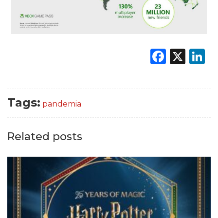
Faceb
X
L
Tags:
pandemia
Related posts