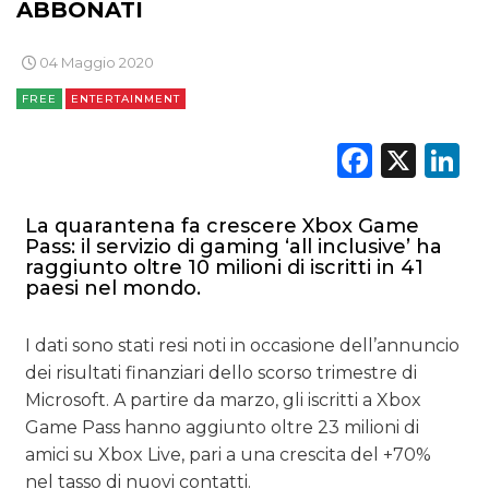
ABBONATI
EDITORIA
04 Maggio 2020
ESTERNA
FREE
ENTERTAINMENT
RADIO / AUDIO
Faceb
X
L
TV
La quarantena fa crescere Xbox Game
Pass: il servizio di gaming ‘all inclusive’ ha
raggiunto oltre 10 milioni di iscritti in 41
paesi nel mondo.
DATI
I dati sono stati resi noti in occasione dell’annuncio
dei risultati finanziari dello scorso trimestre di
RICERCHE
Microsoft. A partire da marzo, gli iscritti a Xbox
Game Pass hanno aggiunto oltre 23 milioni di
PREVISIONI/SCENARI
amici su Xbox Live, pari a una crescita del +70%
nel tasso di nuovi contatti.
NORMATIVE