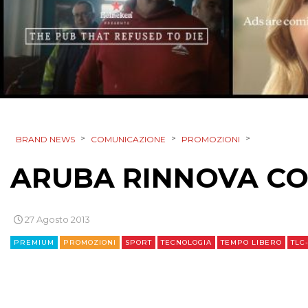
>
>
>
BRAND NEWS
COMUNICAZIONE
PROMOZIONI
ARUBA RINNOVA CON
27 Agosto 2013
PREMIUM
PROMOZIONI
SPORT
TECNOLOGIA
TEMPO LIBERO
TLC