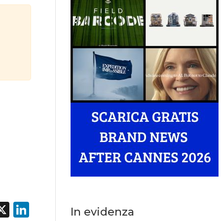
acebook
X
LinkedIn
In evidenza