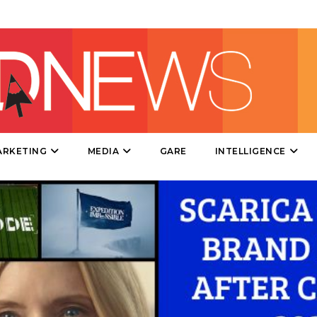
DIRECT
SPONSOR
DESIGN
EVENTI
MOBILE
ARKETING
MEDIA
GARE
INTELLIGENCE
PROMOZIONI
PRODOTTI
PUNTI VENDITA
CSR