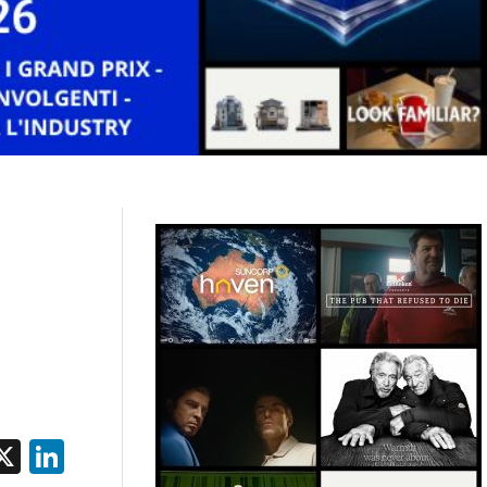
acebook
X
LinkedIn