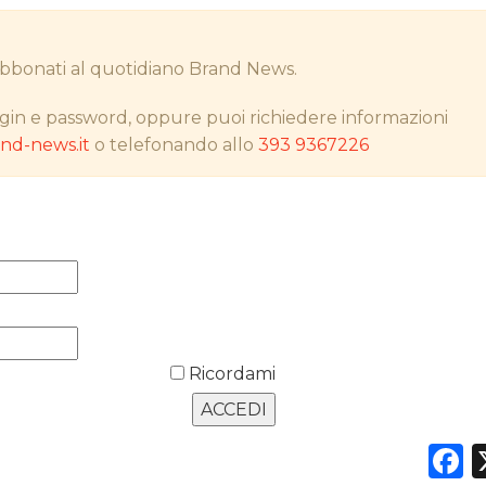
i abbonati al quotidiano Brand News.
DATI
gin e password, oppure puoi richiedere informazioni
d-news.it
o telefonando allo
393 9367226
RICERCHE
PREVISIONI/SCENARI
NORMATIVE
TREND
CASE HISTORY
Ricordami
OPINIONI
F