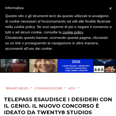
DIGITALE
×
Informativa
Questo sito o gli strumenti terzi da questo utilizzati si avvalgono
EDITORIA
di cookie necessari al funzionamento ed utili alle finalità illustrate
nella cookie policy. Se vuoi saperne di più o negare il consenso a
ESTERNA
tutti o ad alcuni cookie, consulta la
cookie policy
.
Chiudendo questo banner, scorrendo questa pagina, cliccando
su un link o proseguendo la navigazione in altra maniera,
RADIO / AUDIO
acconsenti all’uso dei cookie.
TV
>
>
>
BRAND NEWS
COMUNICAZIONE
ADV
DATI
TELEPASS ESAUDISCE I DESIDERI CON
IL GENIO. IL NUOVO CONCORSO È
RICERCHE
IDEATO DA TWENTY8 STUDIOS