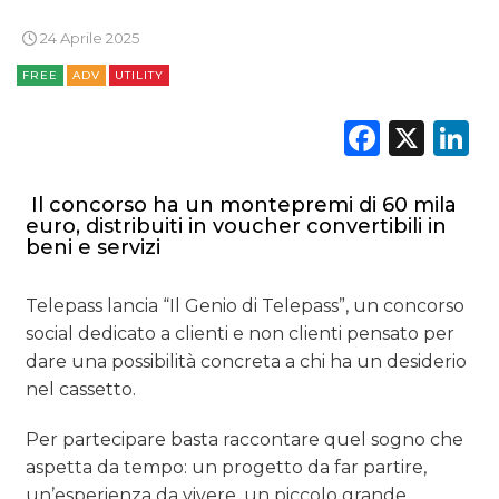
PREVISIONI/SCENARI
24 Aprile 2025
NORMATIVE
FREE
ADV
UTILITY
TREND
Faceb
X
L
CASE HISTORY
Il concorso ha un montepremi di 60 mila
OPINIONI
euro, distribuiti in voucher convertibili in
beni e servizi
Telepass lancia “Il Genio di Telepass”, un concorso
social dedicato a clienti e non clienti pensato per
dare una possibilità concreta a chi ha un desiderio
nel cassetto.
Per partecipare basta raccontare quel sogno che
aspetta da tempo: un progetto da far partire,
un’esperienza da vivere, un piccolo grande