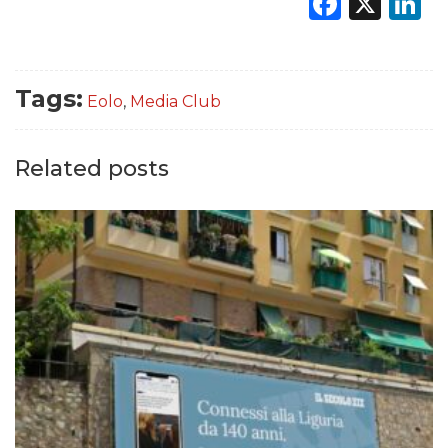
Faceb
X
L
Tags:
Eolo
,
Media Club
Related posts