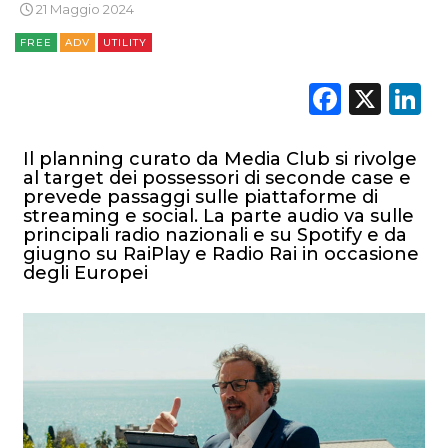
21 Maggio 2024
FREE
ADV
UTILITY
Faceb
X
L
Il planning curato da Media Club si rivolge
al target dei possessori di seconde case e
prevede passaggi sulle piattaforme di
streaming e social. La parte audio va sulle
principali radio nazionali e su Spotify e da
giugno su RaiPlay e Radio Rai in occasione
degli Europei