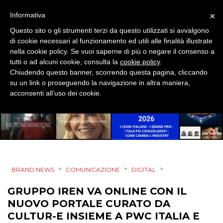
DIGITALE
×
Informativa
Questo sito o gli strumenti terzi da questo utilizzati si avvalgono
EDITORIA
di cookie necessari al funzionamento ed utili alle finalità illustrate
nella cookie policy. Se vuoi saperne di più o negare il consenso a
ESTERNA
tutti o ad alcuni cookie, consulta la
cookie policy
.
Chiudendo questo banner, scorrendo questa pagina, cliccando
su un link o proseguendo la navigazione in altra maniera,
RADIO / AUDIO
acconsenti all’uso dei cookie.
TV
>
>
>
BRAND NEWS
COMUNICAZIONE
DIGITAL
DATI
GRUPPO IREN VA ONLINE CON IL
NUOVO PORTALE CURATO DA
RICERCHE
CULTUR-E INSIEME A PWC ITALIA E