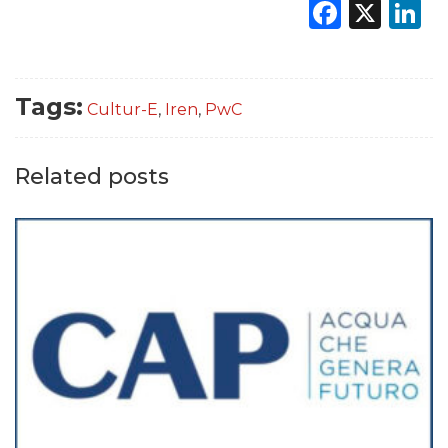
Faceb
X
L
Tags:
Cultur-E
,
Iren
,
PwC
Related posts