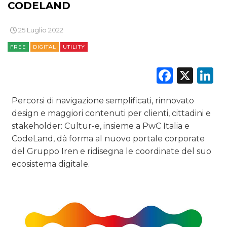
CODELAND
PREVISIONI/SCENARI
NORMATIVE
25 Luglio 2022
FREE
DIGITAL
UTILITY
TREND
Faceb
X
L
CASE HISTORY
Percorsi di navigazione semplificati, rinnovato
OPINIONI
design e maggiori contenuti per clienti, cittadini e
stakeholder: Cultur-e, insieme a PwC Italia e
CodeLand, dà forma al nuovo portale corporate
del Gruppo Iren e ridisegna le coordinate del suo
ecosistema digitale.