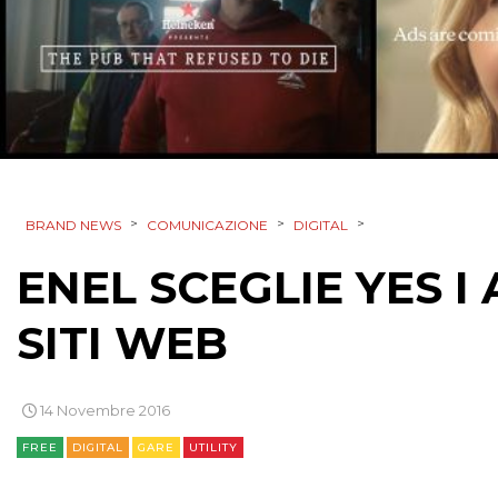
>
>
>
BRAND NEWS
COMUNICAZIONE
DIGITAL
ENEL SCEGLIE YES I 
SITI WEB
14 Novembre 2016
FREE
DIGITAL
GARE
UTILITY