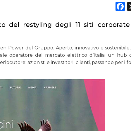
DATI
F
RICERCHE
co del restyling degli 11 siti corporate
PREVISIONI/SCENARI
NORMATIVE
a Open Power del Gruppo. Aperto, innovativo e sostenibile
pale operatore del mercato elettrico d’Italia; un hub c
TREND
rlocutore: azionisti e investitori, clienti, passando per i fo
CASE HISTORY
OPINIONI