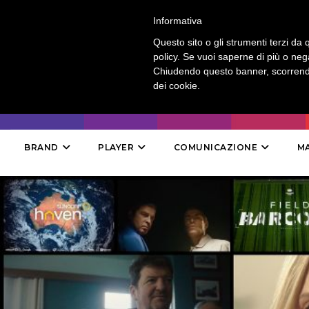
LOGIN
-
CONTATTI
-
ABBONAMENTI
Informativa
Questo sito o gli strumenti terzi da q
policy. Se vuoi saperne di più o neg
Chiudendo questo banner, scorrendo
dei cookie.
BRAND
PLAYER
COMUNICAZIONE
M