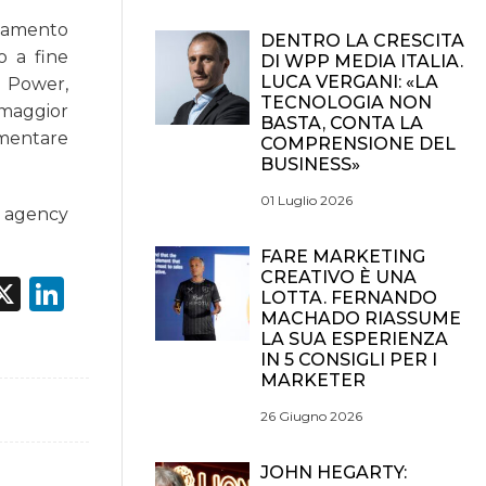
ovamento
DENTRO LA CRESCITA
o a fine
DI WPP MEDIA ITALIA.
LUCA VERGANI: «LA
n Power,
TECNOLOGIA NON
 maggior
BASTA, CONTA LA
aumentare
COMPRENSIONE DEL
BUSINESS»
01 Luglio 2026
d agency
FARE MARKETING
CREATIVO È UNA
acebook
X
LinkedIn
LOTTA. FERNANDO
MACHADO RIASSUME
LA SUA ESPERIENZA
IN 5 CONSIGLI PER I
MARKETER
26 Giugno 2026
JOHN HEGARTY: