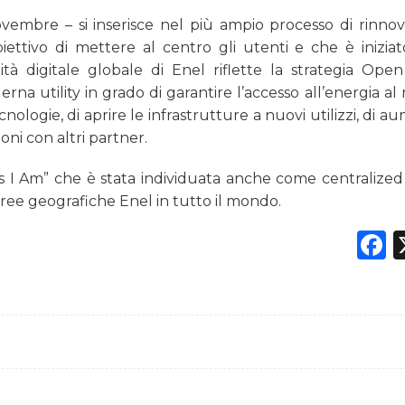
novembre – si inserisce nel più ampio processo di rinn
tivo di mettere al centro gli utenti e che è iniziat
ità digitale globale di Enel riflette la strategia Ope
 utility in grado di garantire l’accesso all’energia al
nologie, di aprire le infrastrutture a nuovi utilizzi, di 
ioni con altri partner.
Yes I Am” che è stata individuata anche come centralize
li aree geografiche Enel in tutto il mondo.
F