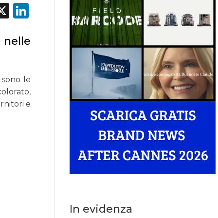
acebook
X
LinkedIn
 nelle
, sono le
olorato,
rnitori e
In evidenza