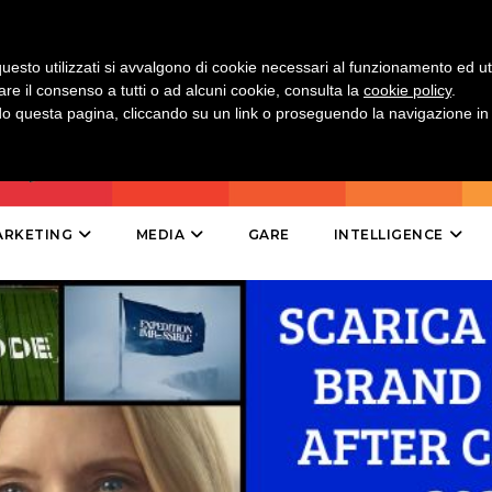
DESIGN
uesto utilizzati si avvalgono di cookie necessari al funzionamento ed utili 
EVENTI
are il consenso a tutti o ad alcuni cookie, consulta la
cookie policy
.
 questa pagina, cliccando su un link o proseguendo la navigazione in a
MOBILE
PROMOZIONI
ARKETING
MEDIA
GARE
INTELLIGENCE
PRODOTTI
PUNTI VENDITA
CSR
STRATEGIE