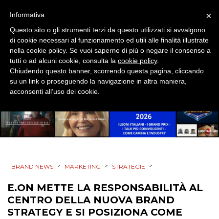
×
Informativa
Questo sito o gli strumenti terzi da questo utilizzati si avvalgono
di cookie necessari al funzionamento ed utili alle finalità illustrate
nella cookie policy. Se vuoi saperne di più o negare il consenso a
tutti o ad alcuni cookie, consulta la
cookie policy
.
Chiudendo questo banner, scorrendo questa pagina, cliccando
DATI
su un link o proseguendo la navigazione in altra maniera,
acconsenti all’uso dei cookie.
RICERCHE
PREVISIONI/SCENARI
NORMATIVE
TREND
>
>
>
BRAND NEWS
MARKETING
STRATEGIE
E.ON METTE LA RESPONSABILITÀ AL
CASE HISTORY
CENTRO DELLA NUOVA BRAND
OPINIONI
STRATEGY E SI POSIZIONA COME