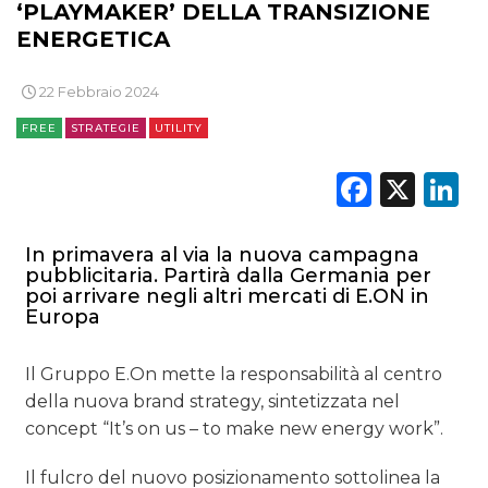
‘PLAYMAKER’ DELLA TRANSIZIONE
ENERGETICA
22 Febbraio 2024
FREE
STRATEGIE
UTILITY
Faceb
X
L
In primavera al via la nuova campagna
pubblicitaria. Partirà dalla Germania per
poi arrivare negli altri mercati di E.ON in
Europa
Il Gruppo E.On mette la responsabilità al centro
della nuova brand strategy, sintetizzata nel
concept “It’s on us – to make new energy work”.
Il fulcro del nuovo posizionamento sottolinea la