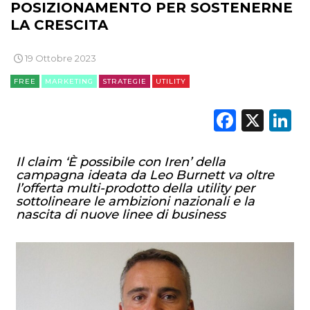
POSIZIONAMENTO PER SOSTENERNE
LA CRESCITA
19 Ottobre 2023
FREE
MARKETING
STRATEGIE
UTILITY
Faceb
X
L
Il claim ‘È possibile con Iren’ della
campagna ideata da Leo Burnett va oltre
l’offerta multi-prodotto della utility per
sottolineare le ambizioni nazionali e la
nascita di nuove linee di business