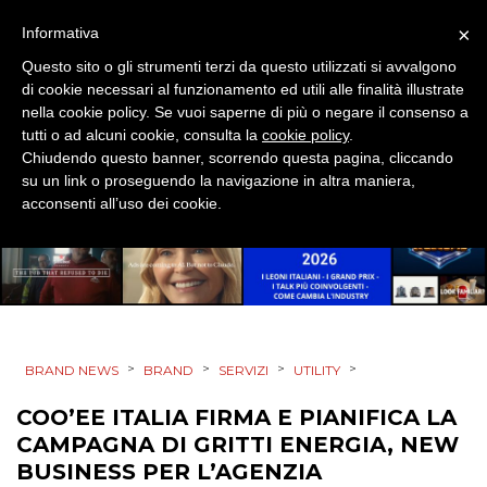
STRATEGIE
×
Informativa
Questo sito o gli strumenti terzi da questo utilizzati si avvalgono
di cookie necessari al funzionamento ed utili alle finalità illustrate
nella cookie policy. Se vuoi saperne di più o negare il consenso a
tutti o ad alcuni cookie, consulta la
cookie policy
.
CINEMA
Chiudendo questo banner, scorrendo questa pagina, cliccando
su un link o proseguendo la navigazione in altra maniera,
DIGITALE
acconsenti all’uso dei cookie.
EDITORIA
ESTERNA
RADIO / AUDIO
>
>
>
>
BRAND NEWS
BRAND
SERVIZI
UTILITY
TV
COO’EE ITALIA FIRMA E PIANIFICA LA
CAMPAGNA DI GRITTI ENERGIA, NEW
BUSINESS PER L’AGENZIA