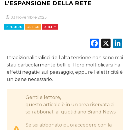
L’ESPANSIONE DELLA RETE
DIGITALE
03 Novembre 2025
EDITORIA
PREMIUM
DESIGN
UTILITY
ESTERNA
Faceb
X
L
RADIO / AUDIO
I tradizionali tralicci dell’alta tensione non sono mai
TV
stati particolarmente belli e il loro moltiplicarsi ha
effetti negativi sul paesaggio, eppure l’elettricità è
un bene necessario.
Gentile lettore,
questo articolo è in un'area riservata ai
DATI
soli abbonati al quotidiano Brand News.
RICERCHE
Se sei abbonato puoi accedere con la