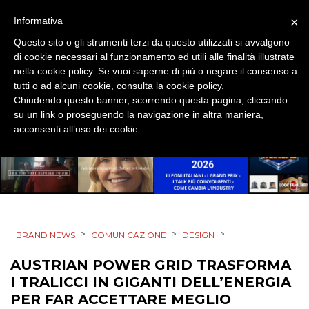
×
Informativa
MOBILE
Questo sito o gli strumenti terzi da questo utilizzati si avvalgono
di cookie necessari al funzionamento ed utili alle finalità illustrate
PROMOZIONI
nella cookie policy. Se vuoi saperne di più o negare il consenso a
tutti o ad alcuni cookie, consulta la
cookie policy
.
Chiudendo questo banner, scorrendo questa pagina, cliccando
su un link o proseguendo la navigazione in altra maniera,
PRODOTTI
acconsenti all’uso dei cookie.
PUNTI VENDITA
CSR
STRATEGIE
>
>
>
BRAND NEWS
COMUNICAZIONE
DESIGN
AUSTRIAN POWER GRID TRASFORMA
I TRALICCI IN GIGANTI DELL’ENERGIA
CINEMA
PER FAR ACCETTARE MEGLIO