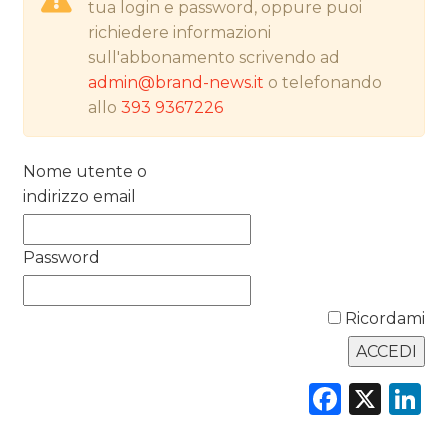
tua login e password, oppure puoi
PREVISIONI/SCENARI
richiedere informazioni
NORMATIVE
sull'abbonamento scrivendo ad
admin@brand-news.it
o telefonando
TREND
allo
393 9367226
CASE HISTORY
Nome utente o
indirizzo email
OPINIONI
Password
Ricordami
Faceb
X
L